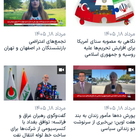
اسرائیل در جنگ
نرگس محمدی برنده جایزه نوبل صلح
همایش محافظه‌کاران آمریکا «سی‌پک»
مرداد ۱۸, ۱۴۰۵
مرداد ۱۸, ۱۴۰۵
صفحه‌های ویژه
نگاهی به مصوبه سنای آمریکا
تجمع‌های اعتراضی
سفر پرزیدنت ترامپ به چین
برای افزایش تحریم‌ها علیه
بازنشستگان در اصفهان و تهران
روسیه و جمهوری اسلامی
مرداد ۱۸, ۱۴۰۵
مرداد ۱۸, ۱۴۰۵
یورش ده‌ها مأمور زندان به بند
گفت‌وگوی رهبران عراق و
هفت اوین؛ بی‌خبری از سرنوشت
فرانسه؛ توافق بغداد با
دو زندانی سیاسی
کنسرسیومی از شرکت‌ها برای
ساخت خط لوله انتقال نفت