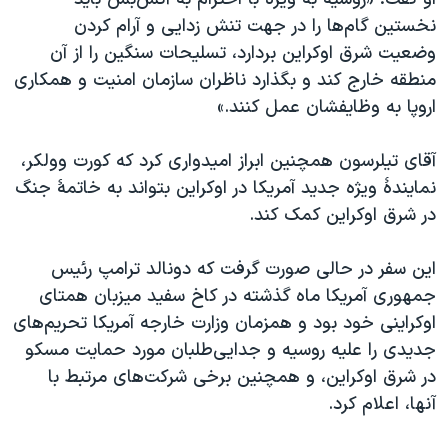
اسرائیل در جنگ
نخستين گام‌ها را در جهت تنش زدايی و آرام کردن
نرگس محمدی برنده جایزه نوبل صلح
وضعيت شرق اوکراين بردارد، تسليحات سنگين را از آن
همایش محافظه‌کاران آمریکا «سی‌پک»
منطقه خارج کند و بگذارد ناظران سازمان امنيت و همکاری
اروپا به وظايفشان عمل کنند.»
صفحه‌های ویژه
سفر پرزیدنت ترامپ به چین
آقای تيلرسون همچنين ابراز اميدواری کرد که کورت وولکر،
نمايندۀ ويژه جديد آمريکا در اوکراين بتواند به خاتمۀ جنگ
در شرق اوکراين کمک کند.
این سفر در حالی صورت گرفت که دونالد ترامپ رئیس
جمهوری آمریکا ماه گذشته در کاخ سفید میزبان همتای
اوکراینی خود بود و همزمان وزارت خارجه آمریکا تحریم‌های
جدیدی را علیه روسیه و جدایی‌طلبان مورد حمایت مسکو
در شرق اوکراین، و همچنین برخی شرکت‌های مرتبط با
آنها، اعلام کرد.