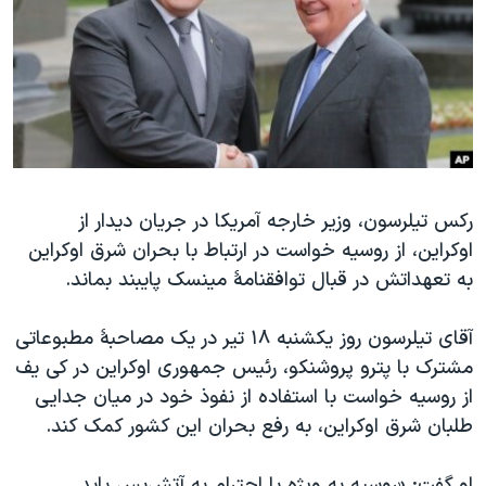
دنبال کنید
مستندها
فرهنگ و زندگی
حقوق شهروندی
انتخابات ریاست جمهوری آمریکا ۲۰۲۴
اقتصادی
حمله جمهوری اسلامی به اسرائیل
رمز مهسا
علم و فناوری
زبانهای مختلف
اسرائیل در جنگ
ورزش زنان در ایران
گالری عکس
اعتراضات زن، زندگی، آزادی
رکس تيلرسون، وزير خارجه آمريکا در جريان ديدار از
اوکراين، از روسيه خواست در ارتباط با بحران شرق اوکراين
آرشیو پخش زنده
مجموعه مستندهای دادخواهی
به تعهداتش در قبال توافقنامۀ مينسک پايبند بماند.
تریبونال مردمی آبان ۹۸
دادگاه حمید نوری
آقای تيلرسون روز يکشنبه ۱۸ تیر در يک مصاحبۀ مطبوعاتی
مشترک با پترو پروشنکو، رئيس جمهوری اوکراين در کی يف
چهل سال گروگان‌گیری
از روسيه خواست با استفاده از نفوذ خود در میان جدايی
قانون شفافیت دارائی کادر رهبری ایران
طلبان شرق اوکراين، به رفع بحران اين کشور کمک کند.
اعتراضات مردمی آبان ۹۸
او گفت: «روسيه به ويژه با احترام به آتش‌بس بايد