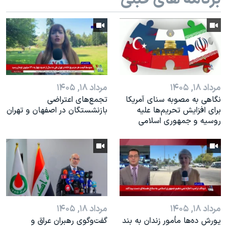
اسرائیل در جنگ
نرگس محمدی برنده جایزه نوبل صلح
همایش محافظه‌کاران آمریکا «سی‌پک»
صفحه‌های ویژه
سفر پرزیدنت ترامپ به چین
مرداد ۱۸, ۱۴۰۵
مرداد ۱۸, ۱۴۰۵
نگاهی به مصوبه سنای آمریکا
تجمع‌های اعتراضی
برای افزایش تحریم‌ها علیه
بازنشستگان در اصفهان و تهران
روسیه و جمهوری اسلامی
مرداد ۱۸, ۱۴۰۵
مرداد ۱۸, ۱۴۰۵
یورش ده‌ها مأمور زندان به بند
گفت‌وگوی رهبران عراق و