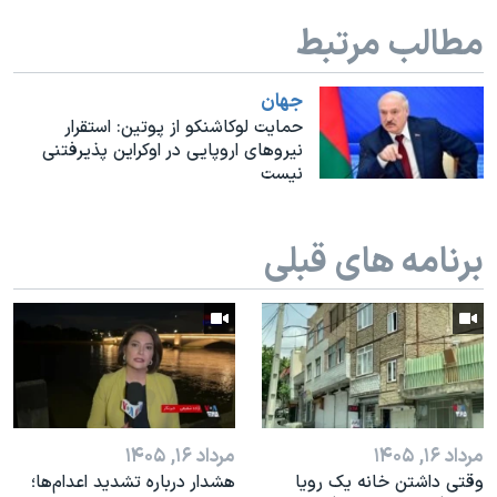
اسرائیل در جنگ
مطالب مرتبط
نرگس محمدی برنده جایزه نوبل صلح
همایش محافظه‌کاران آمریکا «سی‌پک»
جهان
حمایت لوکاشنکو از پوتین: استقرار
صفحه‌های ویژه
نیروهای اروپایی در اوکراین پذیرفتنی
سفر پرزیدنت ترامپ به چین
نیست
برنامه های قبلی
مرداد ۱۶, ۱۴۰۵
مرداد ۱۶, ۱۴۰۵
وقتی داشتن خانه یک رویا
هشدار درباره تشدید اعدام‌ها؛