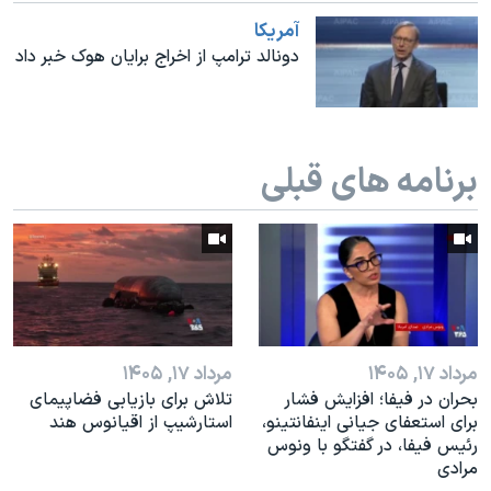
اسرائیل در جنگ
آمريکا
نرگس محمدی برنده جایزه نوبل صلح
دونالد ترامپ از اخراج برایان هوک خبر داد
همایش محافظه‌کاران آمریکا «سی‌پک»
صفحه‌های ویژه
سفر پرزیدنت ترامپ به چین
برنامه های قبلی
مرداد ۱۷, ۱۴۰۵
مرداد ۱۷, ۱۴۰۵
بحران در فیفا؛ افزایش فشار
تلاش برای بازیابی فضاپیمای
برای استعفای جیانی اینفانتینو،
استارشیپ از اقیانوس هند
رئیس فیفا، در گفتگو با ونوس
مرادی