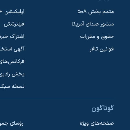
متمم بخش ۵۰۸
اپلیکیشن +VOA
منشور صدای آمریکا
فیلترشکن
حقوق و مقررات
اشتراک خبرن
قوانین تالار
آگهی استخد
فرکانس‌های 
پخش رادیو
یادگیری زبان انگلیسی
نسخه سبک 
دنبال کنید
گوناگون
صفحه‌های ویژه
رؤسای جمهو