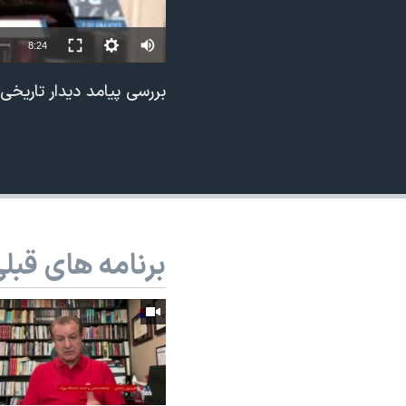
نرگس محمدی برنده جایزه نوبل صلح
Auto
8:24
همایش محافظه‌کاران آمریکا «سی‌پک»
240p
صفحه‌های ویژه
بررسی پیامد دیدار تاریخی 
360p
سفر پرزیدنت ترامپ به چین
480p
720p
1080p
برنامه های قبل