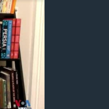
مستندها
فرهنگ و زندگی
حقوق شهروندی
انتخابات ریاست جمهوری آمریکا ۲۰۲۴
اقتصادی
حمله جمهوری اسلامی به اسرائیل
رمز مهسا
علم و فناوری
اسرائیل در جنگ
ورزش زنان در ایران
گالری عکس
اعتراضات زن، زندگی، آزادی
آرشیو پخش زنده
مجموعه مستندهای دادخواهی
تریبونال مردمی آبان ۹۸
دادگاه حمید نوری
چهل سال گروگان‌گیری
قانون شفافیت دارائی کادر رهبری ایران
اعتراضات مردمی آبان ۹۸
اسرائیل در جنگ