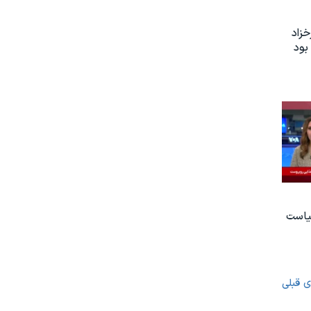
زاد
بود
یاست
ی قبلی