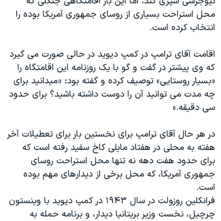
نیوجرسی سپری کند، اما این بار اقامتگاهی جنگلی که
اسرائیل در جنگ
محل استراحت بسیاری از روسای جمهوری آمریکا بوده را
نرگس محمدی برنده جایزه نوبل صلح
انتخاب کرده است.
همایش محافظه‌کاران آمریکا «سی‌پک»
اقامت آقای ترامپ در کمپ دیوید در حالی صورت می گیرد
صفحه‌های ویژه
که وی پیشتر در گفت و گو با یک روزنامه این اقامتگاه را
سفر پرزیدنت ترامپ به چین
«بسیار روستایی» توصیف کرده و گفته بود: «میدانید برای
چه مدت می توانید آن را دوست داشته باشید؟ برای حدود
سی دقیقه.»
در هر حال آقای ترامپ برای نخستین بار برای تعطیلات آخر
هفته به محلی در هفتاد مایلی کاخ سفید رفته است که
برای حدود هفت دهه نه تنها محل استراحت روسای
جمهوری آمریکا، که محل برخی از دیدارهای مهم بوده
است.
فرانکلین روزولت در سال ۱۹۴۳ در کمپ دیوید با وینستون
چرچیل، نخست وزیر بریتانیا دیدار، و برنامه حمله به