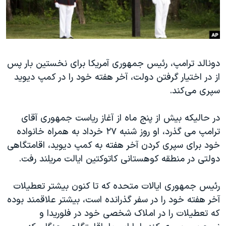
دنبال کنید
مستندها
فرهنگ و زندگی
حقوق شهروندی
انتخابات ریاست جمهوری آمریکا ۲۰۲۴
اقتصادی
حمله جمهوری اسلامی به اسرائیل
دونالد ترامپ، رئیس جمهوری آمریکا برای نخستین بار پس
رمز مهسا
علم و فناوری
از در اختیار گرفتن دولت، آخر هفته خود را در کمپ دیوید
زبانهای مختلف
اسرائیل در جنگ
ورزش زنان در ایران
سپری می‌کند.
گالری عکس
اعتراضات زن، زندگی، آزادی
در حالیکه بیش از پنج ماه از آغاز ریاست جمهوری آقای
آرشیو پخش زنده
مجموعه مستندهای دادخواهی
ترامپ می گذرد، او روز شنبه ۲۷ خرداد به همراه خانواده
تریبونال مردمی آبان ۹۸
خود برای سپری کردن آخر هفته به کمپ دیوید، اقامتگاهی
دادگاه حمید نوری
دولتی در منطقه کوهستانی کاتوکتین ایالت مریلند رفت.
چهل سال گروگان‌گیری
رئیس جمهوری ایالات متحده که تا کنون بیشتر تعطیلات
قانون شفافیت دارائی کادر رهبری ایران
آخر هفته خود را در سفر گذرانده است، بیشتر علاقمند بوده
اعتراضات مردمی آبان ۹۸
که تعطیلات را در املاک شخصی خود در فلوریدا و