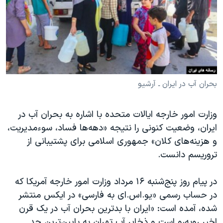
دنبال کنید
مستندها
فرهنگ و زندگی
حقوق شهروندی
انتخابات ریاست جمهوری آمریکا ۲۰۲۴
اقتصادی
حمله جمهوری اسلامی به اسرائیل
رمز مهسا
علم و فناوری
زبانهای مختلف
اسرائیل در جنگ
ورزش زنان در ایران
بحران آب در ایران ـ آرشیو
گالری عکس
اعتراضات زن، زندگی، آزادی
وزارت امور خارجه ایالات متحده با اشاره به بحران آب در
آرشیو پخش زنده
مجموعه مستندهای دادخواهی
ایران، وضعیت کنونی را نتیجه «دهه‌ها فساد، سوءمدیریت،
تریبونال مردمی آبان ۹۸
و هزینه‌های کلان» جمهوری اسلامی برای پشتیبانی از
تروریسم دانست.
دادگاه حمید نوری
چهل سال گروگان‌گیری
در پیام روز پنج‌شنبه ۱۶ مرداد وزارت امور خارجه آمریکا که
قانون شفافیت دارائی کادر رهبری ایران
در حساب رسمی «یو.اس.ای به فارسی» در ایکس منتشر
شده، آمده است: «ایران با بدترین بحران آب در یک قرن
اعتراضات مردمی آبان ۹۸
اخیر روبه‌رو است و ذخایر آب تهران به پایین‌‌ترین حد