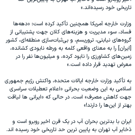
اسرائیل در جنگ
تاریخی خود رسیده‌اند.»
نرگس محمدی برنده جایزه نوبل صلح
وزارت خارجه آمریکا همچنین تأکید کرده است: «دهه‌ها
همایش محافظه‌کاران آمریکا «سی‌پک»
فساد، سوء مدیریت و هزینه‌‌های کلان جهت پشتیبانی از
صفحه‌های ویژه
گروه‌های نیابتی، تروریسم، و بی‌ثبات‌سازی منطقه‌ای، کشور
سفر پرزیدنت ترامپ به چین
[ایران] را به معنای واقعی کلمه به ورطه نابودی کشانده،
زمین‌های کشاورزی را نابود کرده، و میلیون‌ها نفر را در
معرض تهدید قرار داده است.»
به تأکید وزارت خارجه ایالات متحده، واکنش رژیم جمهوری
اسلامی به این وضعیت بحرانی «اعلام تعطیلات سراسری
جهت کاهش مصرف» است، در حالی که «ایرانی ها لیاقت
بهتر از این‌ها را دارند!»
ایران با بدترین بحران آب در یک قرن اخیر روبرو است و
ذخایر آب تهران به پایین‌ ترین حد تاریخی خود رسیده اند.