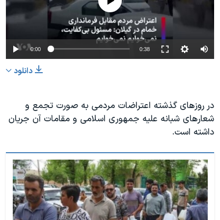
Auto
0:00
0:38
240p
دانلود
360p
480p
360p
240p
Auto
480p
در روزهای گذشته اعتراضات مردمی به صورت تجمع و
شعارهای شبانه علیه جمهوری اسلامی و مقامات آن جریان
720p
1080p
720p
داشته است.
1080p