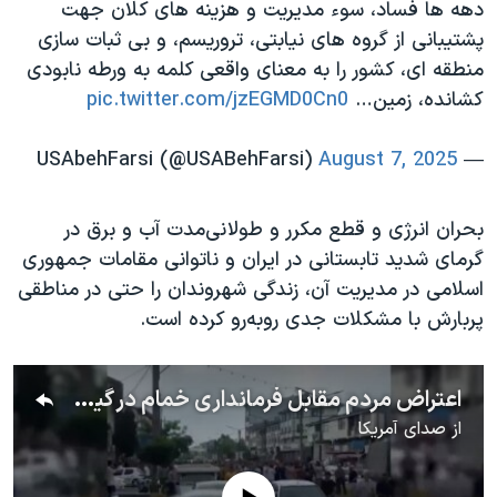
دهه‌ ها فساد، سوء مدیریت و هزینه‌ های کلان جهت
پشتیبانی از گروه‌ های نیابتی، تروریسم، و بی‌ ثبات‌ سازی
منطقه ‌ای، کشور را به معنای واقعی کلمه به ورطه نابودی
کشانده، زمین…
pic.twitter.com/jzEGMD0Cn0
August 7, 2025
— USAbehFarsi (@USABehFarsi)
بحران انرژی و قطع مکرر و طولانی‌مدت آب و برق در
گرمای شدید تابستانی در ایران و ناتوانی مقامات جمهوری
اسلامی در مدیریت آن، زندگی شهروندان را حتی در مناطقی
پربارش با مشکلات جدی روبه‌رو کرده است.
اعتراض مردم مقابل فرمانداری خمام در گیلان: مسئول بی‌کفایت، نمی‌خوایم نمی‌خوایم
از
صدای آمریکا
No media source currently available