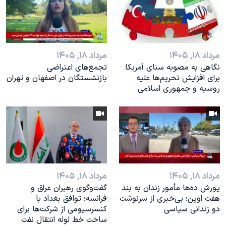
اسرائیل در جنگ
نرگس محمدی برنده جایزه نوبل صلح
همایش محافظه‌کاران آمریکا «سی‌پک»
مرداد ۱۸, ۱۴۰۵
مرداد ۱۸, ۱۴۰۵
صفحه‌های ویژه
نگاهی به مصوبه سنای آمریکا
تجمع‌های اعتراضی
سفر پرزیدنت ترامپ به چین
برای افزایش تحریم‌ها علیه
بازنشستگان در اصفهان و تهران
روسیه و جمهوری اسلامی
مرداد ۱۸, ۱۴۰۵
مرداد ۱۸, ۱۴۰۵
یورش ده‌ها مأمور زندان به بند
گفت‌وگوی رهبران عراق و
هفت اوین؛ بی‌خبری از سرنوشت
فرانسه؛ توافق بغداد با
دو زندانی سیاسی
کنسرسیومی از شرکت‌ها برای
ساخت خط لوله انتقال نفت