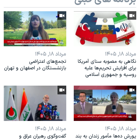
اسرائیل در جنگ
نرگس محمدی برنده جایزه نوبل صلح
همایش محافظه‌کاران آمریکا «سی‌پک»
صفحه‌های ویژه
سفر پرزیدنت ترامپ به چین
مرداد ۱۸, ۱۴۰۵
مرداد ۱۸, ۱۴۰۵
نگاهی به مصوبه سنای آمریکا
تجمع‌های اعتراضی
برای افزایش تحریم‌ها علیه
بازنشستگان در اصفهان و تهران
روسیه و جمهوری اسلامی
مرداد ۱۸, ۱۴۰۵
مرداد ۱۸, ۱۴۰۵
یورش ده‌ها مأمور زندان به بند
گفت‌وگوی رهبران عراق و