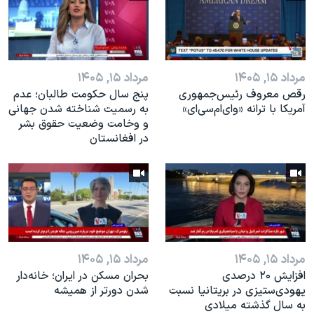
اسرائیل در جنگ
نرگس محمدی برنده جایزه نوبل صلح
همایش محافظه‌کاران آمریکا «سی‌پک»
مرداد ۱۵, ۱۴۰۵
مرداد ۱۵, ۱۴۰۵
صفحه‌های ویژه
رقص معروف رئیس‌جمهوری
پنج سال حکومت طالبان؛ عدم
سفر پرزیدنت ترامپ به چین
آمریکا با ترانه «وای‌ام‌سی‌ای»
به رسمیت شناخته شدن جهانی
و وخامت وضعیت حقوق بشر
در افغانستان
مرداد ۱۵, ۱۴۰۵
مرداد ۱۵, ۱۴۰۵
افزایش ۲۰ درصدی
بحران مسکن در ایران؛ خانه‌دار
یهودی‌ستیزی در بریتانیا نسبت
شدن دورتر از همیشه
به سال گذشته میلادی