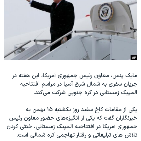
دنبال کنید
مستندها
فرهنگ و زندگی
حقوق شهروندی
انتخابات ریاست جمهوری آمریکا ۲۰۲۴
اقتصادی
حمله جمهوری اسلامی به اسرائیل
رمز مهسا
علم و فناوری
زبانهای مختلف
اسرائیل در جنگ
ورزش زنان در ایران
گالری عکس
اعتراضات زن، زندگی، آزادی
آرشیو پخش زنده
مجموعه مستندهای دادخواهی
مایک پنس، معاون رئیس جمهوری آمریکا، این هفته در
جریان سفری به شمال شرق آسیا در مراسم افتتاحیه
تریبونال مردمی آبان ۹۸
المپیک زمستانی در کره جنوبی شرکت می‌کند.
دادگاه حمید نوری
چهل سال گروگان‌گیری
یکی از مقامات کاخ سفید روز یکشنبه ۱۵ بهمن به
خبرنگاران گفت که یکی از انگیزه‌های حضور معاون رئیس
قانون شفافیت دارائی کادر رهبری ایران
جمهوری آمریکا در افتتاحیه المپیک زمستانی، خنثی کردن
اعتراضات مردمی آبان ۹۸
تلاش های تبلیغاتی و رفتار تهاجمی کره شمالی است.