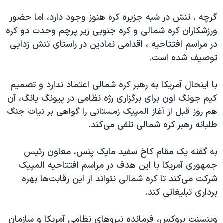
اسرائیل در جنگ
گرچه ، تنش در شبه جزیره کره هنوز وجود دارد، اما حضور
نرگس محمدی برنده جایزه نوبل صلح
ورزشکاران کره شمالی و کره جنوبی زیر پرچم وحدت دو کره
همایش محافظه‌کاران آمریکا «سی‌پک»
در مراسم افتتاحیه ، اقدامی نمادین در راستای تنش زدایی
صفحه‌های ویژه
توصیف شده است.
سفر پرزیدنت ترامپ به چین
با اینحال آمریکا به رهبر کره شمالی اعتماد ندارد و تصمیم
کیم جونگ اون برای برگزاری رژه نظامی در پیونگ یانگ، آن
هم روز قبل از آغاز المپیک زمستانی را گواهی بر نیات جنگ
طلبانه رهبر کره شمالی تلقی می‌کند.
به گفته یک مقام کاخ سفید مایک پنس، معاون رئیس
جمهوری آمریکا با این هدف در مراسم افتتاحیه المپیک
شرکت می‌کند تا کره شمالی نتواند از این رقابت‌ها بهره
برداری تبلیغاتی کند.
وینسنت بروکس، فرمانده نیروهای نظامی آمریکا و سازمان