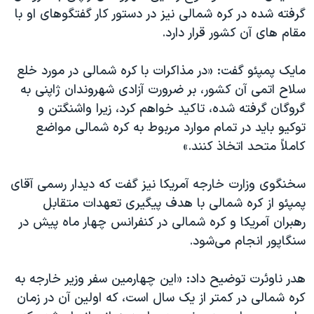
اسرائیل در جنگ
گرفته شده در کره شمالی نیز در دستور کار گفتگوهای او با
نرگس محمدی برنده جایزه نوبل صلح
مقام های آن کشور قرار دارد.
همایش محافظه‌کاران آمریکا «سی‌پک»
مایک پمپئو گفت: «در مذاکرات با کره شمالی در مورد خلع
صفحه‌های ویژه
سلاح اتمی آن کشور، بر ضرورت آزادی شهروندان ژاپنی به
سفر پرزیدنت ترامپ به چین
گروگان گرفته شده، تاکید خواهم کرد، زیرا واشنگتن و
توکیو باید در تمام موارد مربوط به کره شمالی مواضع
کاملاً متحد اتخاذ کنند.»
سخنگوی وزارت خارجه آمریکا نیز گفت که دیدار رسمی آقای
پمپئو از کره شمالی با هدف پیگیری تعهدات متقابل
رهبران آمریکا و کره شمالی در کنفرانس چهار ماه پیش در
سنگاپور انجام می‌شود.
هدر ناوئرت توضیح داد: «این چهارمین سفر وزیر خارجه به
کره شمالی در کمتر از یک سال است، که اولین آن در زمان