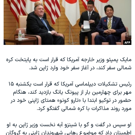
دنبال کنید
مستندها
فرهنگ و زندگی
حقوق شهروندی
انتخابات ریاست جمهوری آمریکا ۲۰۲۴
اقتصادی
حمله جمهوری اسلامی به اسرائیل
رمز مهسا
علم و فناوری
زبانهای مختلف
اسرائیل در جنگ
ورزش زنان در ایران
مایک پمپئو وزیر خارجه آمریکا که قرار است به پایتخت کره
گالری عکس
اعتراضات زن، زندگی، آزادی
شمالی سفر کند، در آغاز سفر خود وارد ژاپن شد.
آرشیو پخش زنده
مجموعه مستندهای دادخواهی
تریبونال مردمی آبان ۹۸
رئیس تشکیلات دیپلماسی آمریکا که قرار است یکشنبه ۱۵
مهر برای چهارمین بار از پیونگ یانگ بازدید کند، هنگام
دادگاه حمید نوری
حضور در توکیو ابتدا با «تارو کونو» همتای ژاپنی خود در
چهل سال گروگان‌گیری
مورد روند مذاکرات با کره شمالی گفتگو کرد.
قانون شفافیت دارائی کادر رهبری ایران
او سپس در گفت و گو با شینزو آبه نخست وزیر ژاپن به او
اعتراضات مردمی آبان ۹۸
اطمینان داد که موضوع رهایی شهروندان ژاپنی به گروگان