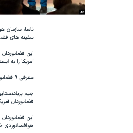
نرگس محمدی برنده جایزه نوبل صلح
همایش محافظه‌کاران آمریکا «سی‌پک»
صفحه‌های ویژه
سفینه های فضای
سفر پرزیدنت ترامپ به چین
این فضانوردان 
آمریکا را به ای
معرفی ۹ فضانورد آمریکایی در مرکز فضایی جانسون در هوستون، تگزاس صورت گرفت.
فضانوردان آمریک
این فضانوردان 
هوافضانوردی خ