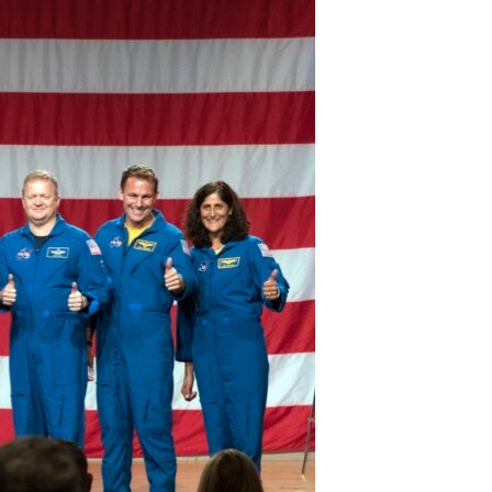
مستندها
فرهنگ و زندگی
حقوق شهروندی
انتخابات ریاست جمهوری آمریکا ۲۰۲۴
اقتصادی
حمله جمهوری اسلامی به اسرائیل
رمز مهسا
علم و فناوری
اسرائیل در جنگ
ورزش زنان در ایران
گالری عکس
اعتراضات زن، زندگی، آزادی
آرشیو پخش زنده
مجموعه مستندهای دادخواهی
تریبونال مردمی آبان ۹۸
دادگاه حمید نوری
چهل سال گروگان‌گیری
قانون شفافیت دارائی کادر رهبری ایران
اعتراضات مردمی آبان ۹۸
اسرائیل در جنگ