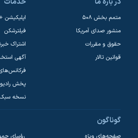
در باره ما
خدمات
متمم بخش ۵۰۸
اپلیکیشن +VOA
منشور صدای آمریکا
فیلترشکن
حقوق و مقررات
اشتراک خبرن
قوانین تالار
آگهی استخد
فرکانس‌های 
پخش رادیو
یادگیری زبان انگلیسی
نسخه سبک 
دنبال کنید
گوناگون
صفحه‌های ویژه
رؤسای جمهو