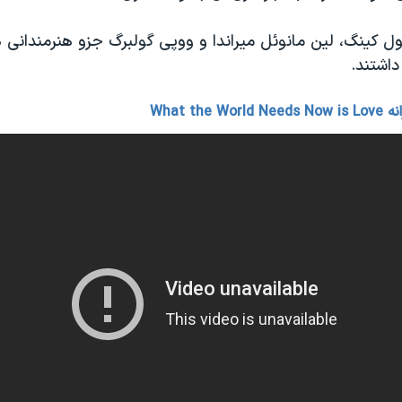
رول کینگ، لین مانوئل میراندا و ووپی گولبرگ جزو هنرمندانی 
داشتند.
What the