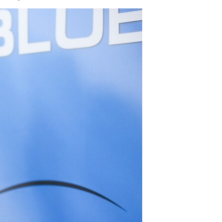
مستندها
فرهنگ و زندگی
حقوق شهروندی
انتخابات ریاست جمهوری آمریکا ۲۰۲۴
اقتصادی
حمله جمهوری اسلامی به اسرائیل
رمز مهسا
علم و فناوری
اسرائیل در جنگ
ورزش زنان در ایران
گالری عکس
اعتراضات زن، زندگی، آزادی
آرشیو پخش زنده
مجموعه مستندهای دادخواهی
تریبونال مردمی آبان ۹۸
دادگاه حمید نوری
چهل سال گروگان‌گیری
قانون شفافیت دارائی کادر رهبری ایران
اعتراضات مردمی آبان ۹۸
اسرائیل در جنگ