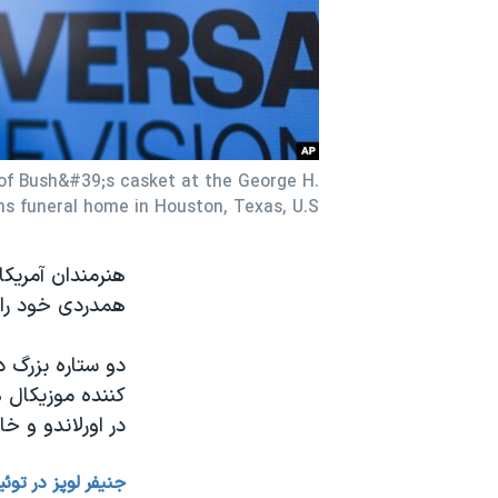
نرگس محمدی برنده جایزه نوبل صلح
همایش محافظه‌کاران آمریکا «سی‌پک»
صفحه‌های ویژه
سفر پرزیدنت ترامپ به چین
t of Bush&#39;s casket at the George H.
s funeral home in Houston, Texas, U.S.
هنرمندان آمریکا
همدردی خود را ن
دو ستاره بزرگ د
کننده موزیکال ه
در اورلاندو و خ
جنیفر لوپز در توئ