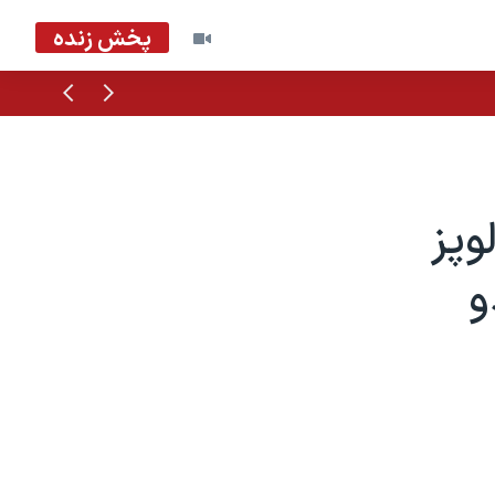
پخش زنده
قبلی
بعدی
وپز
و