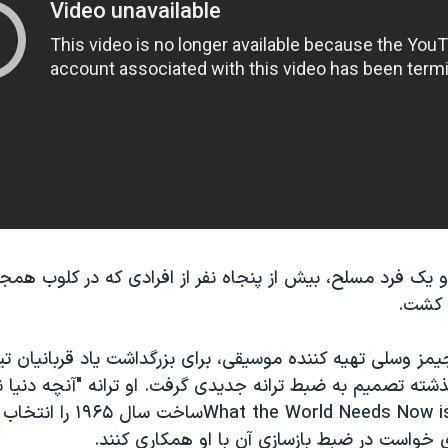
دو یک فرد مسلح، بیش از پنجاه نفر از افرادی که در کلوب همج
 کشت.
ز وسلی تهیه کننده موسیقی، برای بزرگداشت یاد قربانیان تیر
گذشته تصمیم به ضبط ترانه جدیدی گرفت. او ترانه "آنچه دنیا ن
است" یا What the World Needs Now is Loveس
 خواست در ضبط بازسازی آن با او همکاری کنند.