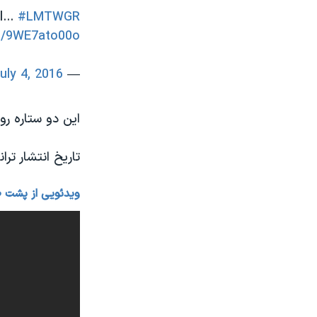
...
#LMTWGR
om/9WE7ato00o
uly 4, 2016
— Jennifer Lopez (@JLo)
این دو ستاره رو
تاریخ انتشار ترانه Love Make the World Go Roundهنوز مشخص نش
ویدئویی از پشت ص