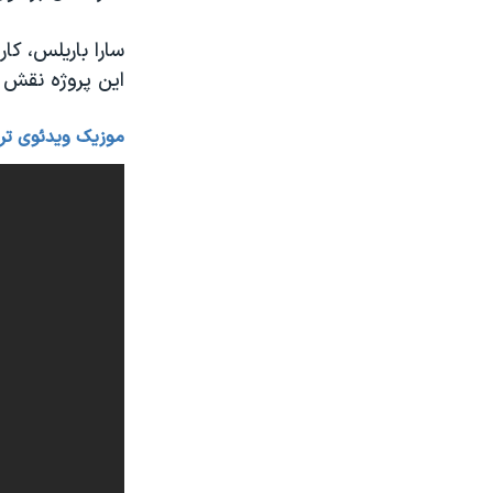
سارا باریلس، کا
این پروژه نقش 
موزیک ویدئوی ترانه  World Needs Now is Love