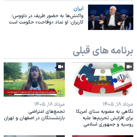
اسرائیل در جنگ
ايران
نرگس محمدی برنده جایزه نوبل صلح
واکنش‌ها به حضور ظریف در داووس؛
کاربران: او نماد «وقاحت» حکومت است
همایش محافظه‌کاران آمریکا «سی‌پک»
صفحه‌های ویژه
سفر پرزیدنت ترامپ به چین
برنامه های قبلی
مرداد ۱۸, ۱۴۰۵
مرداد ۱۸, ۱۴۰۵
نگاهی به مصوبه سنای آمریکا
تجمع‌های اعتراضی
برای افزایش تحریم‌ها علیه
بازنشستگان در اصفهان و تهران
روسیه و جمهوری اسلامی