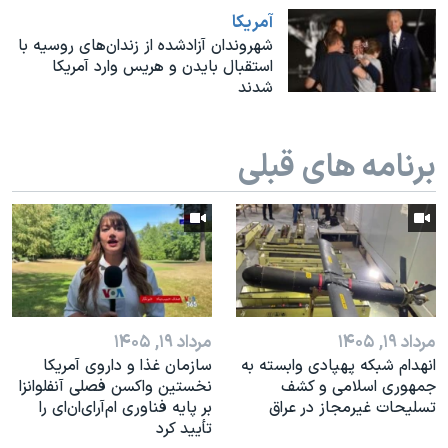
اسرائیل در جنگ
آمريکا
نرگس محمدی برنده جایزه نوبل صلح
شهروندان آزادشده از زندان‌های روسیه با
استقبال بایدن و هریس وارد آمریکا
همایش محافظه‌کاران آمریکا «سی‌پک»
شدند
صفحه‌های ویژه
سفر پرزیدنت ترامپ به چین
برنامه های قبلی
مرداد ۱۹, ۱۴۰۵
مرداد ۱۹, ۱۴۰۵
انهدام شبکه پهپادی وابسته به
سازمان غذا و داروی آمریکا
جمهوری اسلامی و کشف
نخستین واکسن فصلی آنفلوانزا
تسلیحات غیرمجاز در عراق
بر پایه فناوری ام‌آر‌ای‌ان‌ای را
تأیید کرد