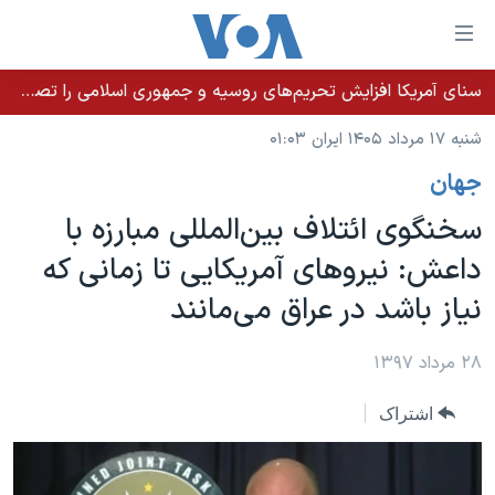
ینکهای
ابل
سترسی
سنای آمریکا افزایش تحریم‌های روسیه و جمهوری اسلامی را تصویب کرد؛ زلنسکی از این اقدام تشکر کرد
خانه
هش
شنبه ۱۷ مرداد ۱۴۰۵ ایران ۰۱:۰۳
نسخه سبک وب‌سایت
ه
جهان
حتوای
موضوع ها
صلی
سخنگوی ائتلاف بین‌المللی مبارزه با
برنامه های تلویزیونی
ایران
هش
داعش: نیروهای آمریکایی تا زمانی که
جدول برنامه ها
ه
آمریکا
نیاز باشد در عراق می‌مانند
فحه
صفحه‌های ویژه
جهان
صلی
فرکانس‌های صدای آمریکا
ورزشی
جام جهانی ۲۰۲۶
۲۸ مرداد ۱۳۹۷
هش
پخش رادیویی
ه
گزیده‌ها
عملیات خشم حماسی
اشتراک
ستجو
۲۵۰سالگی آمریکا
ویژه برنامه‌ها
یادگیری زبان انگلیسی
ویدیوها
بایگانی برنامه‌های تلویزیونی