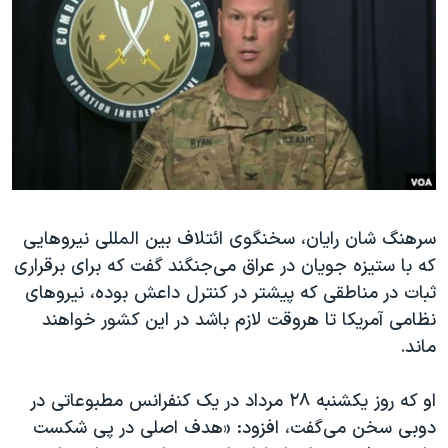
دنبال کنید
مستندها
فرهنگ و زندگی
حقوق شهروندی
انتخابات ریاست جمهوری آمریکا ۲۰۲۴
اقتصادی
حمله جمهوری اسلامی به اسرائیل
رمز مهسا
علم و فناوری
زبانهای مختلف
اسرائیل در جنگ
ورزش زنان در ایران
گالری عکس
اعتراضات زن، زندگی، آزادی
سرهنگ شان رایان، سخنگوی ائتلاف بین المللی نیروهایی
آرشیو پخش زنده
مجموعه مستندهای دادخواهی
که با ستیزه جویان در عراق می‌جنگند گفت که برای برقراری
تریبونال مردمی آبان ۹۸
ثبات در مناطقی که پیشتر در کنترل داعش بوده، نیروهای
دادگاه حمید نوری
نظامی آمریکا تا هروقت لازم باشد در این کشور خواهند
ماند.
چهل سال گروگان‌گیری
قانون شفافیت دارائی کادر رهبری ایران
او که روز یکشنبه ۲۸ مرداد در یک کنفرانس مطبوعاتی در
اعتراضات مردمی آبان ۹۸
دوبی سخن می‌گفت، افزود: «هدف اصلی در پی شکست