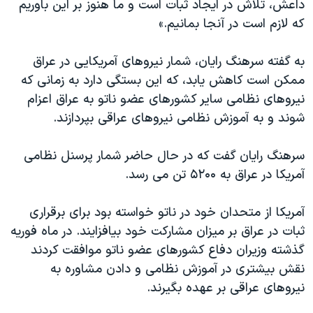
داعش، تلاش در ایجاد ثبات است و ما هنوز بر این باوریم
اسرائیل در جنگ
که لازم است در آنجا بمانیم.»
نرگس محمدی برنده جایزه نوبل صلح
همایش محافظه‌کاران آمریکا «سی‌پک»
به گفته سرهنگ رایان، شمار نیروهای آمریکایی در عراق
ممکن است کاهش یابد، که این بستگی دارد به زمانی که
صفحه‌های ویژه
نیروهای نظامی سایر کشورهای عضو ناتو به عراق اعزام
سفر پرزیدنت ترامپ به چین
شوند و به آموزش نظامی نیروهای عراقی بپردازند.
سرهنگ رایان گفت که در حال حاضر شمار پرسنل نظامی
آمریکا در عراق به ۵۲۰۰ تن می رسد.
آمریکا از متحدان خود در ناتو خواسته بود برای برقراری
ثبات در عراق بر میزان مشارکت خود بیافزایند. در ماه فوریه
گذشته وزیران دفاع کشورهای عضو ناتو موافقت کردند
نقش بیشتری در آموزش نظامی و دادن مشاوره به
نیروهای عراقی بر عهده بگیرند.