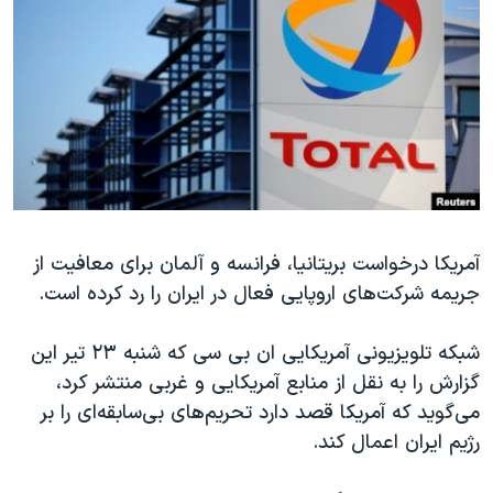
دنبال کنید
مستندها
فرهنگ و زندگی
حقوق شهروندی
انتخابات ریاست جمهوری آمریکا ۲۰۲۴
اقتصادی
حمله جمهوری اسلامی به اسرائیل
رمز مهسا
علم و فناوری
زبانهای مختلف
اسرائیل در جنگ
ورزش زنان در ایران
گالری عکس
اعتراضات زن، زندگی، آزادی
آرشیو پخش زنده
مجموعه مستندهای دادخواهی
آمریکا درخواست بریتانیا، فرانسه و آلمان برای معافیت از
جریمه شرکت‌های اروپایی فعال در ایران را رد کرده است.
تریبونال مردمی آبان ۹۸
دادگاه حمید نوری
شبکه تلویزیونی آمریکایی ان بی سی که شنبه ۲۳ تیر این
چهل سال گروگان‌گیری
گزارش را به نقل از منابع آمریکایی و غربی منتشر کرد،
می‌گوید که آمریکا قصد دارد تحریم‌های بی‌سابقه‌ای را بر
قانون شفافیت دارائی کادر رهبری ایران
رژیم ایران اعمال کند.
اعتراضات مردمی آبان ۹۸