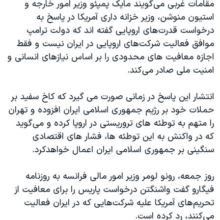
اسرائیل در جنگ
مقامات غربی می‌گویند مایک پمپئو وزیر امور خارجه و
استیون منوشن، وزیر خزانه داری آمریکا در پاسخ به
نرگس محمدی برنده جایزه نوبل صلح
درخواست قدرت‌های اروپایی گفته اند که دولت ترامپ
همایش محافظه‌کاران آمریکا «سی‌پک»
موافق فعالیت شرکت‌های اروپایی در ایران نیست و فقط
صفحه‌های ویژه
اجازه معافیت های محدودی را بر اساس نیازهای انسانی و
امنیت ملی صادر می‌کند.
سفر پرزیدنت ترامپ به چین
انتشار این پاسخ در زمانی صورت می گیرد که کاخ سفید بر
حملات خود بر رژیم جمهوری اسلامی ایران افزوده و تهران
را متهم به توطئه های تروریستی در اروپا کرده و می‌گوید
که در واکنش به این توطئه ها، فشار های اقتصادی
سنگینی بر جمهوری اسلامی ایران اعمال خواهدکرد.
روز جمعه، رونو لومر وزیر امور مالی فرانسه به روزنامه
فیگارو گفت واشنگتن درخواست پاریس را برای معافیت از
تحریم‌های آمریکا علیه شرکت‌هایی که در ایران فعالیت
می‌کنند، رد کرده است.