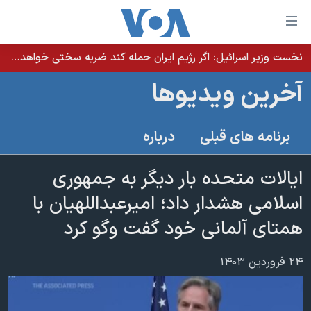
ینکهای
ابل
سترسی
نخست وزیر اسرائيل: اگر رژیم ایران حمله کند ضربه سختی خواهد خورد
خانه
هش
آخرین ویدیوها
نسخه سبک وب‌سایت
ه
حتوای
موضوع ها
برنامه های قبلی
درباره
صلی
برنامه های تلویزیونی
ایران
هش
جدول برنامه ها
ایالات متحده بار دیگر به جمهوری
ه
آمریکا
فحه
صفحه‌های ویژه
اسلامی هشدار داد؛ امیرعبداللهیان با
جهان
صلی
فرکانس‌های صدای آمریکا
همتای آلمانی خود گفت وگو کرد
ورزشی
جام جهانی ۲۰۲۶
هش
پخش رادیویی
ه
گزیده‌ها
عملیات خشم حماسی
۲۴ فروردین ۱۴۰۳
ستجو
۲۵۰سالگی آمریکا
ویژه برنامه‌ها
یادگیری زبان انگلیسی
ویدیوها
بایگانی برنامه‌های تلویزیونی