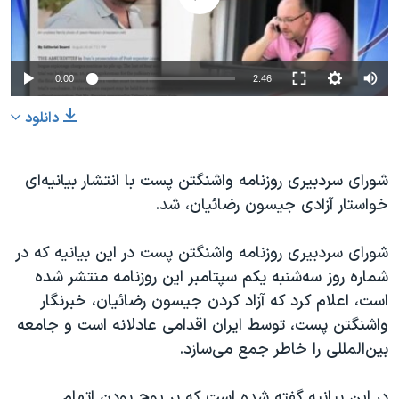
دنبال کنید
مستندها
فرهنگ و زندگی
حقوق شهروندی
انتخابات ریاست جمهوری آمریکا ۲۰۲۴
0:00
2:46
اقتصادی
حمله جمهوری اسلامی به اسرائیل
رمز مهسا
علم و فناوری
دانلود
زبانهای مختلف
اسرائیل در جنگ
ورزش زنان در ایران
شورای سردبیری روزنامه واشنگتن پست با انتشار بیانیه‌ای
گالری عکس
اعتراضات زن، زندگی، آزادی
خواستار آزادی جیسون رضائیان، شد.
آرشیو پخش زنده
مجموعه مستندهای دادخواهی
تریبونال مردمی آبان ۹۸
شورای سردبیری روزنامه واشنگتن پست در این بيانيه‌ که در
شماره روز سه‌شنبه یکم سپتامبر این روزنامه منتشر شده
دادگاه حمید نوری
است، اعلام کرد که آزاد کردن جيسون رضائيان، خبرنگار
چهل سال گروگان‌گیری
واشنگتن پست، توسط ايران اقدامی عادلانه است و جامعه
قانون شفافیت دارائی کادر رهبری ایران
بين‌المللی را خاطر جمع می‌سازد.
اعتراضات مردمی آبان ۹۸
در اين بيانيه گفته شده است که بر پوچ بودن اتهام