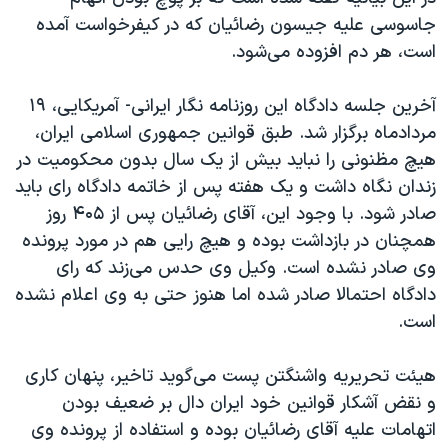
اسرائیل در جنگ
جاسوسی علیه جیسون رضائیان که در کيفرخواست آمده
نرگس محمدی برنده جایزه نوبل صلح
است، هر دم افزوده می‌شود.
همایش محافظه‌کاران آمریکا «سی‌پک»
آخرين جلسه دادگاه این روزنامه نگار ایرانی- آمریکایی، ۱۹
صفحه‌های ویژه
مردادماه برگزار شد. طبق قوانين جمهوری اسلامی ايران،
سفر پرزیدنت ترامپ به چین
هيچ مظنونی را نبايد بيش از يک سال بدون محکوميت در
زندان نگاه داشت و يک هفته پس از خاتمه دادگاه رای بايد
صادر شود. با وجود این، آقای رضائيان پس از ۴۰۵ روز
همچنان در بازداشت بوده و هيچ رايی هم در مورد پرونده
وی صادر نشده است. وکيل وی حدس می‌زند که رای
دادگاه احتمالا صادر شده اما هنوز حتی به وی اعلام نشده
است.
هيئت تحريريه واشنگتن پست می‌گويد تاخير، پنهان کاری
و نقض آشکار قوانین خود ایران دال بر ضعيف بودن
اتهامات علیه آقای رضائیان بوده و استفاده از پرونده وی