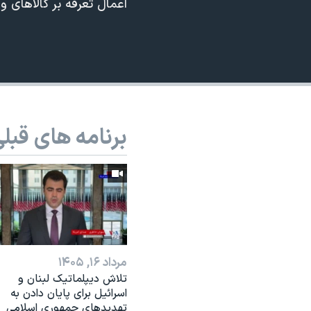
اعمال تعرفه بر کالاهای وا
نرگس محمدی برنده جایزه نوبل صلح
360p
همایش محافظه‌کاران آمریکا «سی‌پک»
480p
صفحه‌های ویژه
720p
سفر پرزیدنت ترامپ به چین
1080p
برنامه های قبل
مرداد ۱۶, ۱۴۰۵
تلاش دیپلماتیک لبنان و
اسرائیل برای پایان دادن بە
تهدیدهای جمهوری اسلامی