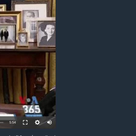
مستندها
فرهنگ و زندگی
حقوق شهروندی
انتخابات ریاست جمهوری آمریکا ۲۰۲۴
اقتصادی
حمله جمهوری اسلامی به اسرائیل
رمز مهسا
علم و فناوری
اسرائیل در جنگ
ورزش زنان در ایران
گالری عکس
اعتراضات زن، زندگی، آزادی
آرشیو پخش زنده
مجموعه مستندهای دادخواهی
تریبونال مردمی آبان ۹۸
دادگاه حمید نوری
چهل سال گروگان‌گیری
قانون شفافیت دارائی کادر رهبری ایران
اعتراضات مردمی آبان ۹۸
Auto
5:54
اسرائیل در جنگ
240p