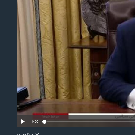
No m
0:00