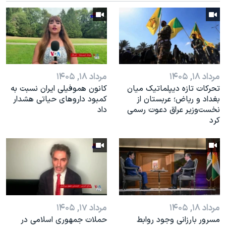
اسرائیل در جنگ
نرگس محمدی برنده جایزه نوبل صلح
همایش محافظه‌کاران آمریکا «سی‌پک»
صفحه‌های ویژه
سفر پرزیدنت ترامپ به چین
مرداد ۱۸, ۱۴۰۵
مرداد ۱۸, ۱۴۰۵
تحرکات تازه دیپلماتیک میان
کانون هموفیلی ایران نسبت به
بغداد و ریاض؛ عربستان از
کمبود داروهای حیاتی هشدار
نخست‌وزیر عراق دعوت رسمی
داد
کرد
مرداد ۱۸, ۱۴۰۵
مرداد ۱۷, ۱۴۰۵
مسرور بارزانی وجود روابط
حملات جمهوری اسلامی در