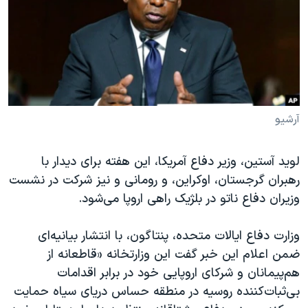
دنبال کنید
مستندها
فرهنگ و زندگی
حقوق شهروندی
انتخابات ریاست جمهوری آمریکا ۲۰۲۴
اقتصادی
حمله جمهوری اسلامی به اسرائیل
رمز مهسا
علم و فناوری
زبانهای مختلف
اسرائیل در جنگ
ورزش زنان در ایران
آرشیو
گالری عکس
اعتراضات زن، زندگی، آزادی
لوید آستین، وزیر دفاع آمریکا، این هفته برای دیدار با
آرشیو پخش زنده
مجموعه مستندهای دادخواهی
رهبران گرجستان، اوکراین، و رومانی و نیز شرکت در نشست
تریبونال مردمی آبان ۹۸
وزیران دفاع ناتو در بلژیک راهی اروپا می‌شود.
دادگاه حمید نوری
وزارت دفاع ایالات متحده، پنتاگون، با انتشار بیانیه‌ای
چهل سال گروگان‌گیری
ضمن اعلام این خبر گفت این وزارتخانه «قاطعانه از
قانون شفافیت دارائی کادر رهبری ایران
هم‌پیمانان و شرکای اروپایی خود در برابر اقدامات
اعتراضات مردمی آبان ۹۸
بی‌ثبات‌کننده روسیه در منطقه حساس دریای سیاه حمایت