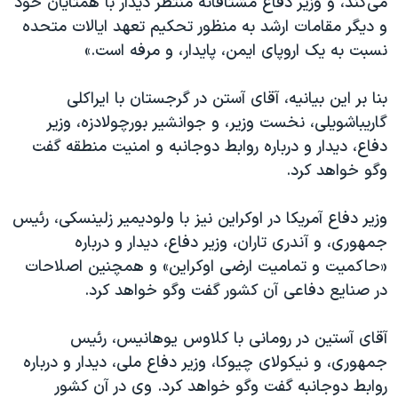
می‌کند، و وزیر دفاع مشتاقانه منتظر دیدار با همتایان خود
اسرائیل در جنگ
و دیگر مقامات ارشد به منظور تحکیم تعهد ایالات متحده
نرگس محمدی برنده جایزه نوبل صلح
نسبت به یک اروپای ایمن، پایدار، و مرفه است.»
همایش محافظه‌کاران آمریکا «سی‌پک»
بنا بر این بیانیه، آقای آستن در گرجستان با ایراکلی
صفحه‌های ویژه
گاریباشویلی، نخست وزیر، و جوانشیر بورچولادزه، وزیر
سفر پرزیدنت ترامپ به چین
دفاع، دیدار و درباره روابط دوجانبه و امنیت منطقه گفت
وگو خواهد کرد.
وزیر دفاع آمریکا در اوکراین نیز با ولودیمیر زلینسکی، رئیس
جمهوری، و آندری تاران، وزیر دفاع، دیدار و درباره
«حاکمیت و تمامیت ارضی اوکراین» و همچنین اصلاحات
در صنایع دفاعی آن کشور گفت وگو خواهد کرد.
آقای آستین در رومانی با کلاوس یوهانیس، رئیس
جمهوری، و نیکولای چیوکا، وزیر دفاع ملی، دیدار و درباره
روابط دوجانبه گفت وگو خواهد کرد. وی در آن کشور