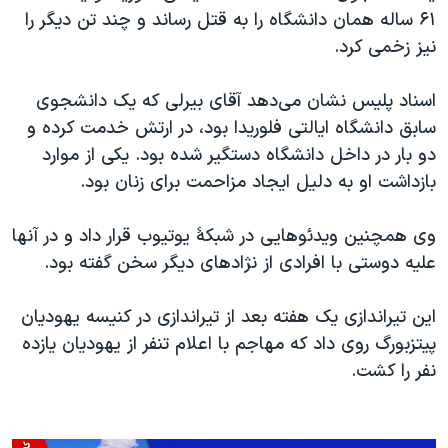
اسرائیل در جنگ
۶۱ ساله همان دانشگاه را به قتل رساند و چند تن دیگر را
نرگس محمدی برنده جایزه نوبل صلح
نیز زخمی کرد.
همایش محافظه‌کاران آمریکا «سی‌پک»
اسناد پلیس نشان می‌دهد آقای بیرلی که یک دانشجوی
صفحه‌های ویژه
سابق دانشگاه ایالتی فلوریدا بود، در ارتش خدمت کرده و
سفر پرزیدنت ترامپ به چین
دو بار در داخل دانشگاه دستگیر شده بود. یکی از موارد
بازداشت او به دلیل ایجاد مزاحمت برای زنان بود.
وی همچنین ویدئوهایی در شبکۀ یوتیوب قرار داد و در آنها
علیه دوستی با افرادی از نژادهای دیگر سخن گفته بود.
این تیراندازی یک هفته بعد از تیراندازی در کنیسه یهودیان
پیتزبورگ روی داد که مهاجم با اعلام تنفر از یهودیان یازده
نفر را کشت.