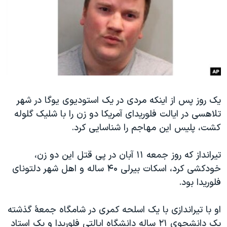
دنبال کنید
مستندها
فرهنگ و زندگی
حقوق شهروندی
انتخابات ریاست جمهوری آمریکا ۲۰۲۴
اقتصادی
حمله جمهوری اسلامی به اسرائیل
رمز مهسا
علم و فناوری
زبانهای مختلف
اسرائیل در جنگ
ورزش زنان در ایران
یک روز پس از اینکه مردی در یک استودیوی یوگا در شهر
گالری عکس
اعتراضات زن، زندگی، آزادی
تلاهسی در ایالت فلوریدای آمریکا دو زن را با شلیک گلوله
آرشیو پخش زنده
مجموعه مستندهای دادخواهی
کشت، پلیس این مهاجم را شناسایی کرد.
تریبونال مردمی آبان ۹۸
تیرانداز که روز جمعه ۱۱ آبان در پی قتل این دو زن،
دادگاه حمید نوری
خودکشی کرد، اسکات بیرلی ۴۰ ساله و اهل شهر دلتونای
چهل سال گروگان‌گیری
فلوریدا بود.
قانون شفافیت دارائی کادر رهبری ایران
او با تیراندازی با یک اسلحه کمری در شامگاه جمعۀ گذشته
اعتراضات مردمی آبان ۹۸
یک دانشجوی ۲۱ ساله دانشگاه ایالتی فلوریدا و یک استاد