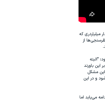
ر میلیاردری که
ظرسنجی‌ها از
.
: "البته
 این باورند
 این مشکل
ود و در این
۴ ایالت دیگر آمریکا ادامه می‌یابد اما