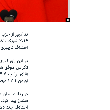
نرگس محمدی برنده جایزه نوبل صلح
همایش محافظه‌کاران آمریکا «سی‌پک»
صفحه‌های ویژه
سفر پرزیدنت ترامپ به چین
تد کروز از حزب
۲۰۱۶ آمریکا
اختلاف ناچیزی ب
در این رای گیری 
آوردن ۲۳.۱ درصد آرا سوم شد.
در رقابت میان د
سندرز پیدا کرد، 
اختلاف چند دهم