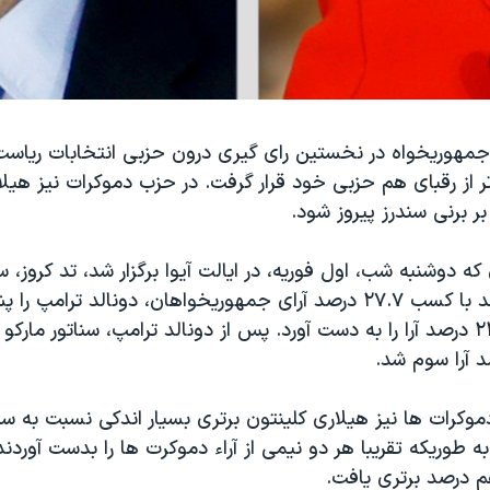
 جمهوریخواه در نخستین رای گیری درون حزبی انتخابات ریا
 بالاتر از رقبای هم حزبی خود قرار گرفت. در حزب دموکرات نیز هیل
ر برنی سندرز پیروز شود.
که دوشنبه شب، اول فوریه، در ایالت آیوا برگزار شد، تد کروز، سن
تگزاس موفق شد با کسب ۲۷.۷ درصد آرای جمهوریخواهان، دونالد ترام
آقای ترامپ ۲۴.۳ درصد آرا را به دست آورد. پس از دونالد ترامپ، سناتور مار
موکرات ها نیز هیلاری کلینتون برتری بسیار اندکی نسبت به سنا
به طوریکه تقریبا هر دو نیمی از آراء دموکرت ها را بدست آوردند 
 درصد برتری یافت.