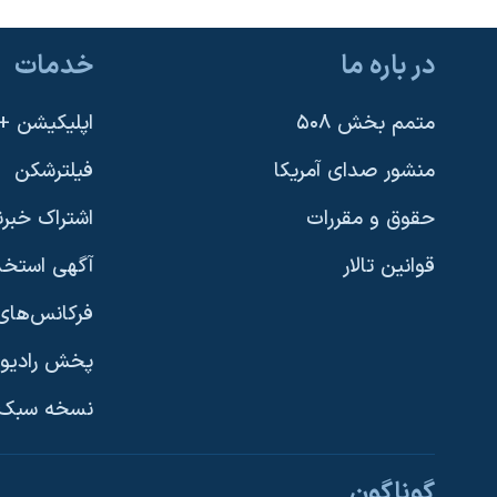
در باره ما
خدمات
متمم بخش ۵۰۸
اپلیکیشن +VOA
منشور صدای آمریکا
فیلترشکن
حقوق و مقررات
اشتراک خبرن
قوانین تالار
آگهی استخد
فرکانس‌های 
پخش رادیو
یادگیری زبان انگلیسی
نسخه سبک 
دنبال کنید
گوناگون