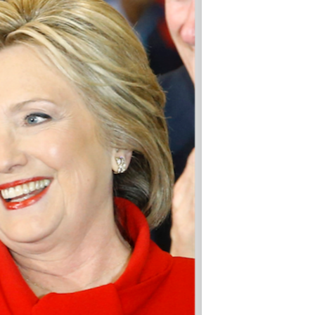
مستندها
فرهنگ و زندگی
حقوق شهروندی
انتخابات ریاست جمهوری آمریکا ۲۰۲۴
اقتصادی
حمله جمهوری اسلامی به اسرائیل
رمز مهسا
علم و فناوری
اسرائیل در جنگ
ورزش زنان در ایران
گالری عکس
اعتراضات زن، زندگی، آزادی
آرشیو پخش زنده
مجموعه مستندهای دادخواهی
تریبونال مردمی آبان ۹۸
دادگاه حمید نوری
چهل سال گروگان‌گیری
قانون شفافیت دارائی کادر رهبری ایران
اعتراضات مردمی آبان ۹۸
اسرائیل در جنگ