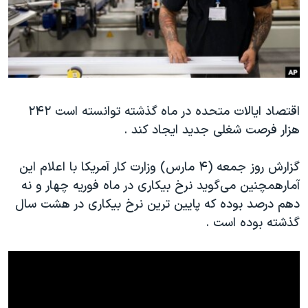
دنبال کنید
مستندها
فرهنگ و زندگی
حقوق شهروندی
انتخابات ریاست جمهوری آمریکا ۲۰۲۴
اقتصادی
حمله جمهوری اسلامی به اسرائیل
رمز مهسا
علم و فناوری
زبانهای مختلف
اقتصاد ایالات متحده در ماه گذشته توانسته است ۲۴۲
اسرائیل در جنگ
ورزش زنان در ایران
هزار فرصت شغلی جدید ایجاد کند .
گالری عکس
اعتراضات زن، زندگی، آزادی
آرشیو پخش زنده
مجموعه مستندهای دادخواهی
گزارش روز جمعه (۴ مارس) وزارت کار آمریکا با اعلام این
آمارهمچنین می‌گوید نرخ بیکاری در ماه فوریه چهار و نه
تریبونال مردمی آبان ۹۸
دهم درصد بوده که پایین ترین نرخ بیکاری در هشت سال
دادگاه حمید نوری
گذشته بوده است .
چهل سال گروگان‌گیری
قانون شفافیت دارائی کادر رهبری ایران
اعتراضات مردمی آبان ۹۸