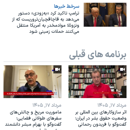
اسرائیل در جنگ
سرخط خبرها
نرگس محمدی برنده جایزه نوبل صلح
ترامپ تاکید کرد «به‌زودی» دستور
می‌دهد به قاچاقچیان‌تروریست‌ که از
همایش محافظه‌کاران آمریکا «سی‌پک»
ونزوئلا موادمخدر به آمریکا منتقل
می‌کنند حملات زمینی شود
صفحه‌های ویژه
سفر پرزیدنت ترامپ به چین
برنامه های قبلی
مرداد ۱۷, ۱۴۰۵
مرداد ۱۷, ۱۴۰۵
اثر ساز‌و‌کارهای بین المللی بر
ماموریت مریخ و چالش‌های
وضعیت حقوق بشر در ایران؛
سفرهای طولانی فضایی؛
گفت‌وگو با فریدون رحمانی
گفت‌وگو با بهرام مبشر دانشمند