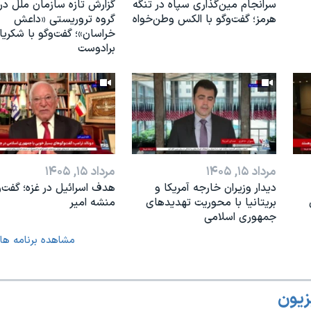
سرانجام مین‌گذاری‌ سپاه در تنگه
گزارش تازه سازمان ملل درب
هرمز؛ گفت‌وگو با الکس وطن‌خواه
گروه تروریستی «داعش
خراسان»؛ گفت‌وگو با شکریا
برادوست
مرداد ۱۵, ۱۴۰۵
مرداد ۱۵, ۱۴۰۵
دیدار وزیران خارجە آمریکا و
هدف اسرائیل در غزه؛ گفت‌و
بریتانیا با محوریت تهدیدهای
منشه امیر
جمهوری اسلامی
مشاهده برنامه ها
زیون