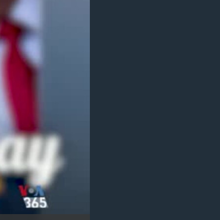
مستندها
فرهنگ و زندگی
حقوق شهروندی
انتخابات ریاست جمهوری آمریکا ۲۰۲۴
اقتصادی
حمله جمهوری اسلامی به اسرائیل
رمز مهسا
علم و فناوری
اسرائیل در جنگ
ورزش زنان در ایران
گالری عکس
اعتراضات زن، زندگی، آزادی
آرشیو پخش زنده
مجموعه مستندهای دادخواهی
تریبونال مردمی آبان ۹۸
دادگاه حمید نوری
چهل سال گروگان‌گیری
قانون شفافیت دارائی کادر رهبری ایران
اعتراضات مردمی آبان ۹۸
اسرائیل در جنگ