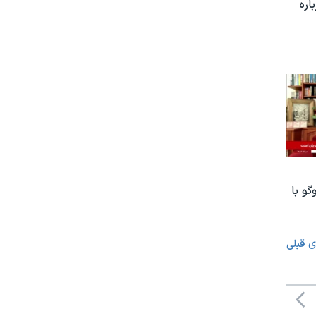
اره
گو با
ی قبلی