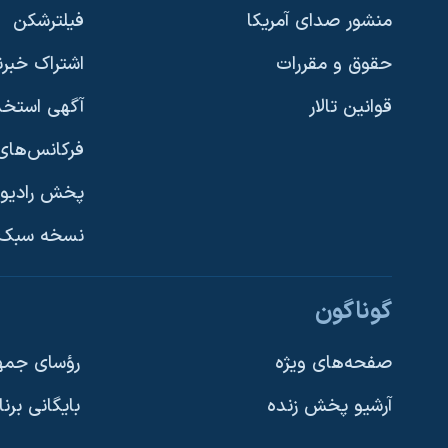
منشور صدای آمریکا
فیلترشکن
حقوق و مقررات
اشتراک خبرن
قوانین تالار
آگهی استخد
فرکانس‌های 
پخش رادیو
یادگیری زبان انگلیسی
نسخه سبک 
دنبال کنید
گوناگون
صفحه‌های ویژه
رؤسای جمهو
آرشیو پخش زنده
بایگانی برن
زبانهای مختلف