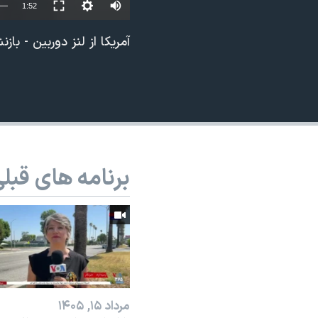
Auto
1:52
نرگس محمدی برنده جایزه نوبل صلح
240p
آمریکا از لنز دوربین - ب
همایش محافظه‌کاران آمریکا «سی‌پک»
360p
صفحه‌های ویژه
480p
سفر پرزیدنت ترامپ به چین
720p
1080p
برنامه های قبل
مرداد ۱۵, ۱۴۰۵