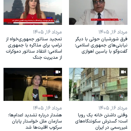
اسرائیل در جنگ
نرگس محمدی برنده جایزه نوبل صلح
همایش محافظه‌کاران آمریکا «سی‌پک»
مرداد ۱۶, ۱۴۰۵
مرداد ۱۶, ۱۴۰۵
صفحه‌های ویژه
فرق شورشیان حوثی با دیگر
تمجید سناتور جمهوری‌خواه از
سفر پرزیدنت ترامپ به چین
نیابتی‌های جمهوری اسلامی؛
ترامپ برای مذاکره با جمهوری
گفت‌وگو با یاسین اهوازی
اسلامی؛ انتقاد سناتور دموکرات
از مدیریت جنگ
مرداد ۱۶, ۱۴۰۵
مرداد ۱۶, ۱۴۰۵
وقتی داشتن خانه یک رویا
هشدار درباره تشدید اعدام‌ها؛
است؛ گسترش سکونتگاه‌های
سازمان ملل خواستار پایان
غیررسمی در ایران
سرکوب اقلیت‌ها شد