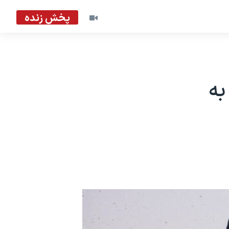
پخش زنده
به