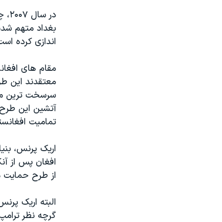
اندازی کرده است
مقام های افغانس
معتقدند این طرح
سرسخت ترین منت
آتشین این طرح ر
تمامیت افغانستا
اریک پرنس، بنیا
افغان پس از آن
از طرح حمایت م
البته اریک پرنس
گرچه نظر ترامپ