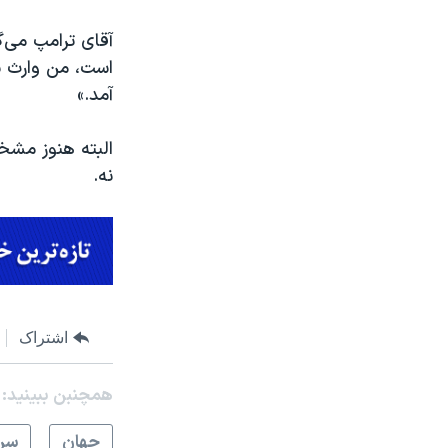
آقای ترامپ می‌
است، من وارث ش
آمد.»
البته هنوز مشخ
نه.
اشتراک
همچنبن ببینید:
جهان
سرخ