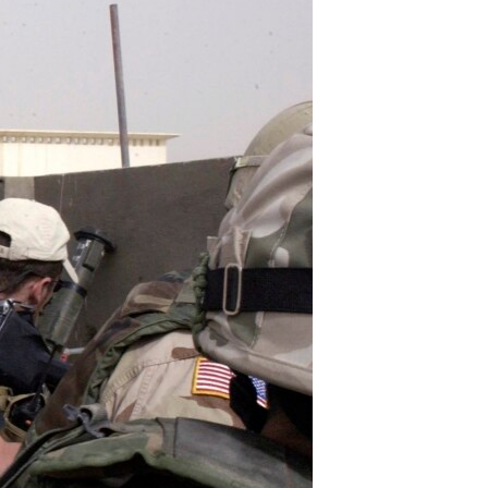
مستندها
فرهنگ و زندگی
حقوق شهروندی
انتخابات ریاست جمهوری آمریکا ۲۰۲۴
اقتصادی
حمله جمهوری اسلامی به اسرائیل
رمز مهسا
علم و فناوری
اسرائیل در جنگ
ورزش زنان در ایران
گالری عکس
اعتراضات زن، زندگی، آزادی
آرشیو پخش زنده
مجموعه مستندهای دادخواهی
تریبونال مردمی آبان ۹۸
دادگاه حمید نوری
چهل سال گروگان‌گیری
قانون شفافیت دارائی کادر رهبری ایران
اعتراضات مردمی آبان ۹۸
اسرائیل در جنگ