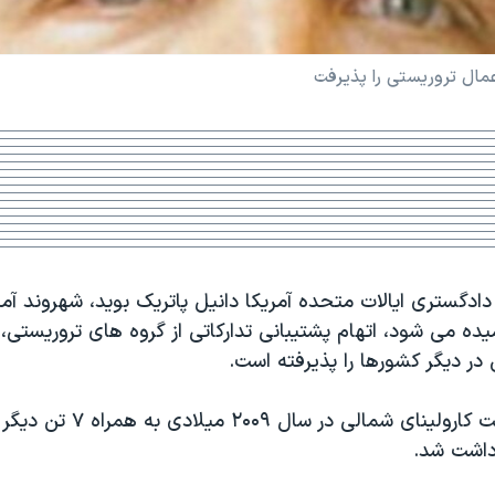
عمال تروريستی را پذيرفت
دادگستری ايالات متحده آمريکا دانيل پاتريک بويد، شهروند آمر
ميده می شود، اتهام پشتيبانی تدارکاتی از گروه های تروريستی، 
 در ديگر کشورها را پذيرفته است.
آقای بويد از ايالت کارولينای شمالی 
زداشت شد.