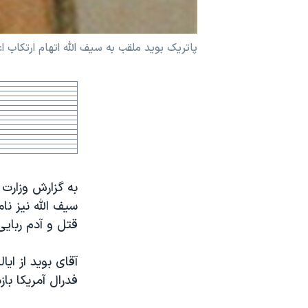
نرگس محمدی برنده جایزه نوبل صلح
همایش محافظه‌کاران آمریکا «سی‌پک»
پاتريک بويد ملقب به سيف الله اتهام ارتکاب ا
صفحه‌های ویژه
سفر پرزیدنت ترامپ به چین
به گزارش وزارت 
سيف الله نيز نا
قتل و آدم ربايی
فدرال آمريکا با