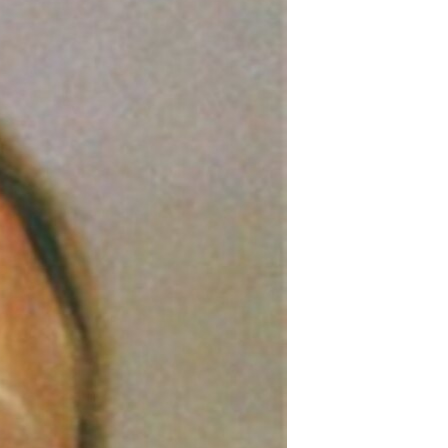
مستندها
فرهنگ و زندگی
حقوق شهروندی
انتخابات ریاست جمهوری آمریکا ۲۰۲۴
اقتصادی
حمله جمهوری اسلامی به اسرائیل
رمز مهسا
علم و فناوری
اسرائیل در جنگ
ورزش زنان در ایران
گالری عکس
اعتراضات زن، زندگی، آزادی
آرشیو پخش زنده
مجموعه مستندهای دادخواهی
تریبونال مردمی آبان ۹۸
دادگاه حمید نوری
چهل سال گروگان‌گیری
قانون شفافیت دارائی کادر رهبری ایران
اعتراضات مردمی آبان ۹۸
اسرائیل در جنگ