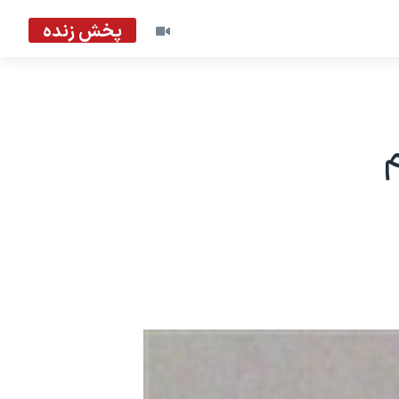
پخش زنده
م