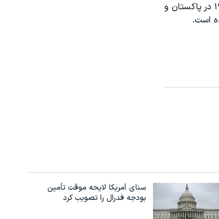
تازه ترين کيفرخواست دانيل پاتريک بويد حاکيست که وی از سال ۱۹۸۹ تا ۱۹۹۲ در پاکستان و
ه است.
سنای آمریکا لایحه موقت تأمین
بودجه فدرال را تصویب کرد