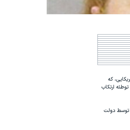
يکايی، که
توطئه ارتکاب
در سال ۲۰۰۹ ميلادی به همراه ۷ تن ديگر توسط دولت