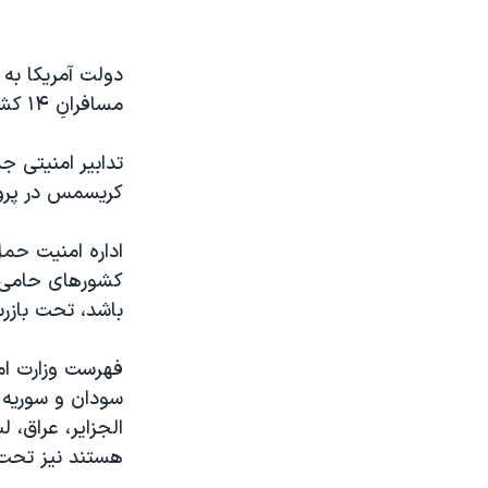
مستندها
فرهنگ و زندگی
حقوق شهروندی
انتخابات ریاست جمهوری آمریکا ۲۰۲۴
دولت آمريکا به 
اقتصادی
حمله جمهوری اسلامی به اسرائیل
مسافرانِ ۱۴ کشور که در معرض خطر بالا برای تروریسم هستند، مورد بازرسی بيشتر قرار گيرند.
رمز مهسا
علم و فناوری
تدابیر امنیتی ج
اسرائیل در جنگ
ورزش زنان در ایران
کریسمس در پروا
گالری عکس
اعتراضات زن، زندگی، آزادی
آرشیو پخش زنده
مجموعه مستندهای دادخواهی
اداره امنیت حمل
کشورهای حامی تر
تریبونال مردمی آبان ۹۸
باشد، تحت بازر
دادگاه حمید نوری
چهل سال گروگان‌گیری
فهرست وزارت امو
سودان و سوریه 
قانون شفافیت دارائی کادر رهبری ایران
الجزایر، عراق، 
اعتراضات مردمی آبان ۹۸
هستند نیز تحت 
اسرائیل در جنگ