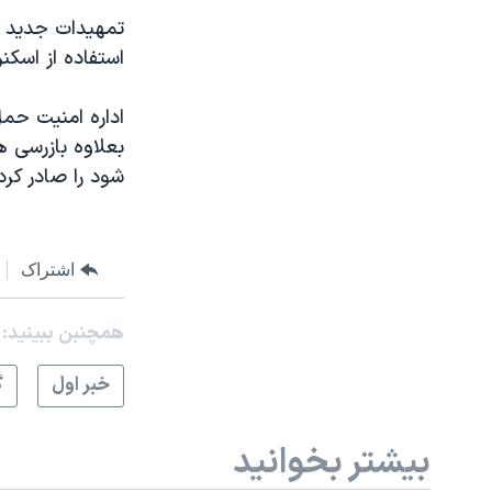
تمهيدات جديد م
نرگس محمدی برنده جایزه نوبل صلح
استفاده از اسک
همایش محافظه‌کاران آمریکا «سی‌پک»
صفحه‌های ویژه
اداره امنيت حمل
بعلاوه بازرسی ه
سفر پرزیدنت ترامپ به چین
شود را صادر کرد
اشتراک
همچنبن ببینید:
خبر اول
گ
بیشتر بخوانید