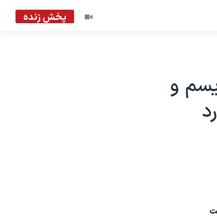
پخش زنده
یسم و
د
ت