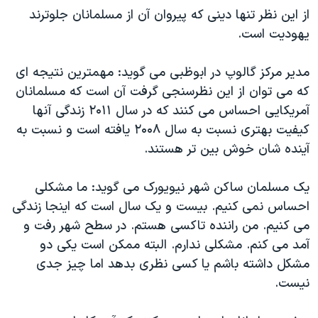
اسرائیل در جنگ
از اين نظر تنها دينی که پيروان آن از مسلمانان جلوترند
نرگس محمدی برنده جایزه نوبل صلح
يهوديت است.
همایش محافظه‌کاران آمریکا «سی‌پک»
مدير مرکز گالوپ در ابوظبی می گويد: مهمترين نتيجه ای
صفحه‌های ویژه
که می توان از اين نظرسنجی گرفت آن است که مسلمانان
سفر پرزیدنت ترامپ به چین
آمريکايی احساس می کنند که در سال ۲۰۱۱ زندگی آنها
کيفيت بهتری نسبت به سال ۲۰۰۸ يافته است و نسبت به
آينده شان خوش بين تر هستند.
يک مسلمان ساکن شهر نيويورک می گويد: ما مشکلی
احساس نمی کنيم. بيست و يک سال است که اينجا زندگی
می کنيم. من راننده تاکسی هستم. در سطح شهر رفت و
آمد می کنم. مشکلی ندارم. البته ممکن است يکی دو
مشکل داشته باشم يا کسی نظری بدهد اما چيز جدی
نيست.