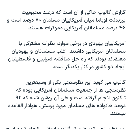
گزارش گالوپ حاکی از آن است که درصد محبوبيت
پرزيدنت اوباما ميان آمريکاييان مسلمان ۸۰ درصد است و
۴۶ درصد مسلمانان آمريکايی دموکرات هستند.
آمريکاييان يهودی در برخی موارد، نظرات مشترکی با
مسلمانان آمريکايی داشتند. اغلب مسلمانان و يهوديان
معتقدند بودند که راه حل مناقشه اسراييل و فلسطينيان
ايجاد دو کشور در کنار يکديگر است.
گالوپ می گويد اين نظرسنجی يکی از وسيعترين
نظرسنجی ها از جمعيت مسلمانان آمريکايی بوده که
تاکنون انجام گرفته است و طی آن روشن شده که ٩۲
درصد خانواده های مسلمان مورد پرسش، هوادار القاعده
نيستند.