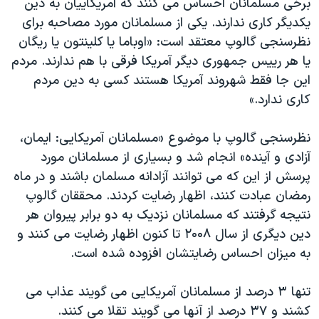
برخی مسلمانان احساس می کنند که آمريکاييان به دين
يکديگر کاری ندارند. يکی از مسلمانان مورد مصاحبه برای
نظرسنجی گالوپ معتقد است: «اوباما يا کلينتون يا ريگان
يا هر رييس جمهوری ديگر آمريکا فرقی با هم ندارند. مردم
اين جا فقط شهروند آمريکا هستند کسی به دين مردم
کاری ندارد.»
نظرسنجی گالوپ با موضوع «مسلمانان آمريکايی: ايمان،
آزادی و آينده» انجام شد و بسياری از مسلمانان مورد
پرسش از اين که می توانند آزادانه مسلمان باشند و در ماه
رمضان عبادت کنند، اظهار رضايت کردند. محققان گالوپ
نتيجه گرفتند که مسلمانان نزديک به دو برابر پيروان هر
دين ديگری از سال ۲۰۰۸ تا کنون اظهار رضايت می کنند و
به ميزان احساس رضايتشان افزوده شده است.
تنها ۳ درصد از مسلمانان آمريکايی می گويند عذاب می
کشند و ۳۷ درصد از آنها می گويند تقلا می کنند.