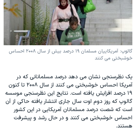
دنبال کنید
مستندها
فرهنگ و زندگی
حقوق شهروندی
انتخابات ریاست جمهوری آمریکا ۲۰۲۴
اقتصادی
حمله جمهوری اسلامی به اسرائیل
رمز مهسا
علم و فناوری
زبانهای مختلف
اسرائیل در جنگ
ورزش زنان در ایران
گالوپ: آمريکاييان مسلمان ۱٩ درصد بيش از سال ۲۰۰۸ احساس
خوشبختی می کنند
گالری عکس
اعتراضات زن، زندگی، آزادی
آرشیو پخش زنده
مجموعه مستندهای دادخواهی
يک نظرسنجی نشان می دهد درصد مسلمانانی که در
تریبونال مردمی آبان ۹۸
آمريکا احساس خوشبختی می کنند از سال ۲۰۰۸ تا کنون
۱٩ درصد افزايش يافته است. نتايج اين نظرسنجی موسسه
دادگاه حمید نوری
گالوپ که روز دوم اوت سال جاری انتشار يافته حاکی از آن
چهل سال گروگان‌گیری
است که شصت درصد مسلمانان آمريکايی در اين کشور
قانون شفافیت دارائی کادر رهبری ایران
احساس خوشبختی می کنند و در حال رشد و پيشرفت
هستند.
اعتراضات مردمی آبان ۹۸