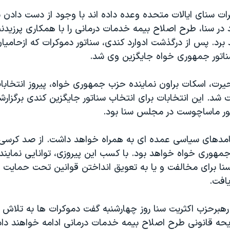
ات سنای ایالات متحده وعده داده اند با وجود از دست دادن 
ر سنا، طرح اصلاح بیمه خدمات درمانی را با همکاری پرزیدنت 
برد. پس از درگذشت ادوارد کندی، سناتور دموکرات که ازحامی
اتور جمهوری خواه جایگزین وی شد.
یرت، اسکات براون نماینده حزب جمهوری خواه، پیروز انتخابات
شد. این انتخابات برای انتخاب سناتور جایگزین کندی برگزار
ور ماساچوست در مجلس سنا بود.
یامدهای سیاسی عمده ای به همراه خواهد داشت. از صد کرسی
مهوری خواه خواهد بود. با کسب این پیروزی، توانایی نمایند
ا برای مخالفت و یا به تعویق انداختن قوانین تحت حمایت 
افت.
 رهبرحزب اکثریت سنا روز چهارشنبه گفت دموکرات ها به تلاش 
حه قانونی طرح اصلاح بیمه خدمات درمانی ادامه خواهند داد