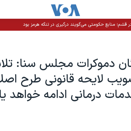
 قشم؛ منابع حکومتی می‌گویند درگیری در تنگه هرمز بود
گان دموکرات مجلس سنا: تل
ویب لایحه قانونی طرح اصل
مات درمانی ادامه خواهد ی