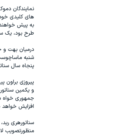
مستندها
فرهنگ و زندگی
نمایندگان دموکر
حقوق شهروندی
انتخابات ریاست جمهوری آمریکا ۲۰۲۴
های کلیدی خود د
اقتصادی
حمله جمهوری اسلامی به اسرائیل
به پیش خواهند 
طرح بود، یک سن
رمز مهسا
علم و فناوری
اسرائیل در جنگ
ورزش زنان در ایران
درمیان بهت و ح
گالری عکس
اعتراضات زن، زندگی، آزادی
شنبه ماساچوست 
پنجاه سال سنات
آرشیو پخش زنده
مجموعه مستندهای دادخواهی
تریبونال مردمی آبان ۹۸
پیروزی براون پ
دادگاه حمید نوری
و یکمین سناتورج
جمهوری خواه سن
چهل سال گروگان‌گیری
افزایش خواهد ی
قانون شفافیت دارائی کادر رهبری ایران
اعتراضات مردمی آبان ۹۸
سناتورهری رید،
منظورتصویب لای
اسرائیل در جنگ