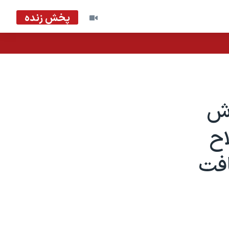
پخش زنده
اش
اح
افت