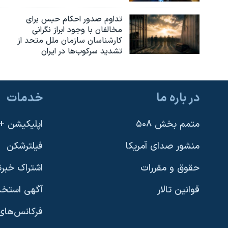
تداوم صدور احکام حبس برای
مخالفان با وجود ابراز نگرانی
کارشناسان سازمان ملل متحد از
تشدید سرکوب‌ها در ایران
در باره ما
خدمات
متمم بخش ۵۰۸
اپلیکیشن +VOA
منشور صدای آمریکا
فیلترشکن
حقوق و مقررات
اشتراک خبرن
قوانین تالار
آگهی استخد
فرکانس‌های 