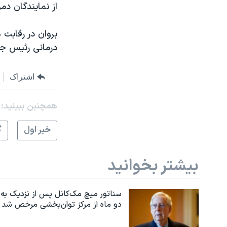
از نمایندگان د
نرگس محمدی برنده جایزه نوبل صلح
همایش محافظه‌کاران آمریکا «سی‌پک»
بروان در رقابت 
درمانی رئیس جم
صفحه‌های ویژه
سفر پرزیدنت ترامپ به چین
اشتراک
همچنبن ببینید:
خبر اول
گ
بیشتر بخوانید
سناتور میچ مک‌کانل پس از نزدیک به
دو ماه از مرکز توان‌بخشی مرخص شد