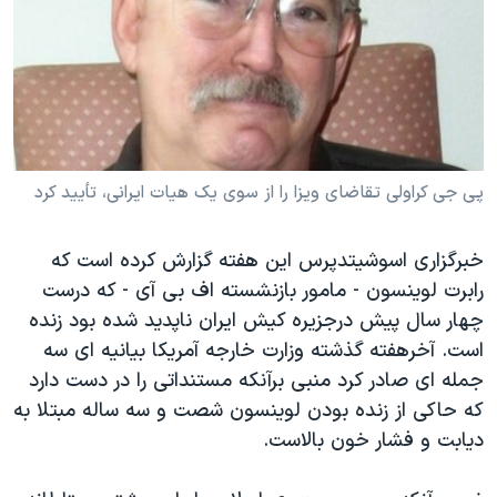
دنبال کنید
مستندها
فرهنگ و زندگی
حقوق شهروندی
انتخابات ریاست جمهوری آمریکا ۲۰۲۴
اقتصادی
حمله جمهوری اسلامی به اسرائیل
رمز مهسا
علم و فناوری
زبانهای مختلف
اسرائیل در جنگ
ورزش زنان در ایران
پی جی کراولی تقاضای ويزا را از سوی يک هيات ايرانی، تأييد کرد
گالری عکس
اعتراضات زن، زندگی، آزادی
خبرگزاری اسوشيتدپرس اين هفته گزارش کرده است که
آرشیو پخش زنده
مجموعه مستندهای دادخواهی
رابرت لوينسون - مامور بازنشسته اف بی آی - که درست
تریبونال مردمی آبان ۹۸
چهار سال پيش درجزيره کيش ايران ناپديد شده بود زنده
دادگاه حمید نوری
است. آخرهفته گذشته وزارت خارجه آمريکا بيانيه ای سه
جمله ای صادر کرد منبی برآنکه مستنداتی را در دست دارد
چهل سال گروگان‌گیری
که حاکی از زنده بودن لوينسون شصت و سه ساله مبتلا به
قانون شفافیت دارائی کادر رهبری ایران
ديابت و فشار خون بالاست.
اعتراضات مردمی آبان ۹۸