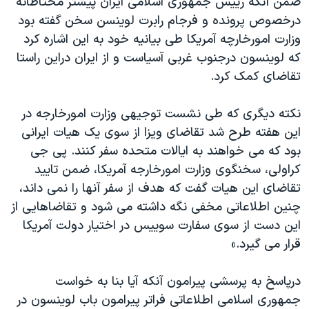
ضمن آنکه رييس جمهوری اسلامی ايران پيشتر محتاطانه
اسرائیل در جنگ
درخصوص پرونده و فرجام رابرت لوينسن سخن گفته بود
نرگس محمدی برنده جایزه نوبل صلح
وزارت امورخارچه آمريکا طی بيانيه خود به اين اشاره کرد
همایش محافظه‌کاران آمریکا «سی‌پک»
که لوينسون درجنوب غربی آسياست و از ايران دراين راستا
تقاضای کمک کرد.
صفحه‌های ویژه
سفر پرزیدنت ترامپ به چین
نکته ديگری که طی نشست توجيهی وزارت امورخارجه در
اين هفته طرح شد تقاضای ويزا از سوی يک هيات ايرانی
بود که می خواهند به ايالات متحده سفر کنند. پی جی
کراولی، سخنگوی وزارت امورخارجه آمريکا، ضمن تاييد
تقاضای اين هيات گفت که هدف از سفر آنها را نمی داند،
چنين اطلاعاتی مخفی نگه داشته می شود و تقاضاهايی از
اين دست از سوی سفارت سوييس در اختيار دولت آمريکا
قرار می گيرد.»
درپاسخ به پرسشی پيرامون آنکه آيا بنا به خواست
جمهوری اسلامی اطلاعاتی فراتر پيرامون باب لوينسون در