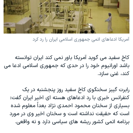
دنبال کنید
مستندها
فرهنگ و زندگی
حقوق شهروندی
انتخابات ریاست جمهوری آمریکا ۲۰۲۴
اقتصادی
حمله جمهوری اسلامی به اسرائیل
رمز مهسا
علم و فناوری
آمريکا ادعاهای اتمی جمهوری اسلامی ايران را رد کرد
زبانهای مختلف
اسرائیل در جنگ
ورزش زنان در ایران
کاخ سفيد می گويد آمريکا باور نمی کند ايران توانسته
گالری عکس
اعتراضات زن، زندگی، آزادی
باشد اورانيوم خود را در حدی که جمهوری اسلامی ادعا می
آرشیو پخش زنده
مجموعه مستندهای دادخواهی
کند، غنی سازد.
تریبونال مردمی آبان ۹۸
رابرت گيبز سخنگوی کاخ سفيد روز پنجشنبه در يک
دادگاه حمید نوری
کنفرانس خبری با رد ادعاهای هسته ای اخير ايران گفت:
چهل سال گروگان‌گیری
بسياری از سخنان محمود احمدی نژاد بعداً معلوم شده
است که حقيقت نداشته است و سخنان اخير وی در مورد
قانون شفافیت دارائی کادر رهبری ایران
برنامه اتمی کشور ريشه های سياسی دارد و نه واقعی.
اعتراضات مردمی آبان ۹۸