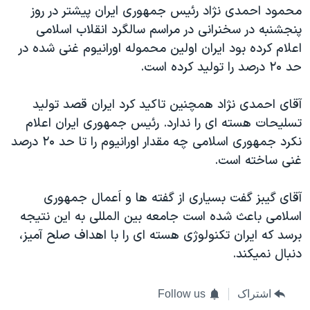
اسرائیل در جنگ
محمود احمدی نژاد رئيس جمهوری ايران پيشتر در روز
پنجشنبه در سخنرانی در مراسم سالگرد انقلاب اسلامی
نرگس محمدی برنده جایزه نوبل صلح
اعلام کرده بود ايران اولين محموله اورانيوم غنی شده در
همایش محافظه‌کاران آمریکا «سی‌پک»
حد ۲۰ درصد را توليد کرده است.
صفحه‌های ویژه
آقای احمدی نژاد همچنين تاکيد کرد ايران قصد توليد
سفر پرزیدنت ترامپ به چین
تسليحات هسته ای را ندارد. رئيس جمهوری ايران اعلام
نکرد جمهوری اسلامی چه مقدار اورانيوم را تا حد ۲۰ درصد
غنی ساخته است.
آقای گيبز گفت بسياری از گفته ها و اَعمال جمهوری
اسلامی باعث شده است جامعه بين المللی به اين نتيجه
برسد که ايران تکنولوژی هسته ای را با اهداف صلح آميز،
دنبال نميکند.
اشتراک
Follow us