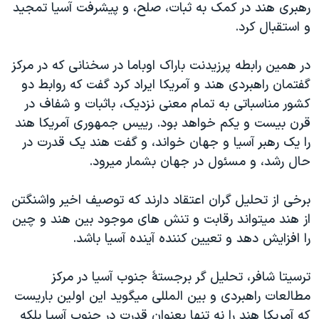
رهبری هند در کمک به ثبات، صلح، و پيشرفت آسيا تمجيد
دنبال کنید
مستندها
فرهنگ و زندگی
و استقبال کرد.
حقوق شهروندی
انتخابات ریاست جمهوری آمریکا ۲۰۲۴
در همين رابطه پرزيدنت باراک اوباما در سخنانی که در مرکز
اقتصادی
حمله جمهوری اسلامی به اسرائیل
گفتمان راهبردی هند و آمريکا ايراد کرد گفت که روابط دو
رمز مهسا
علم و فناوری
کشور مناسباتی به تمام معنی نزديک، باثبات و شفاف در
زبانهای مختلف
اسرائیل در جنگ
ورزش زنان در ایران
قرن بيست و يکم خواهد بود. رييس جمهوری آمريکا هند
را يک رهبر آسيا و جهان خواند، و گفت هند يک قدرت در
گالری عکس
اعتراضات زن، زندگی، آزادی
حال رشد، و مسئول در جهان بشمار ميرود.
آرشیو پخش زنده
مجموعه مستندهای دادخواهی
تریبونال مردمی آبان ۹۸
برخی از تحليل گران اعتقاد دارند که توصيف اخير واشنگتن
از هند ميتواند رقابت و تنش های موجود بين هند و چين
دادگاه حمید نوری
را افزايش دهد و تعيين کننده آينده آسيا باشد.
چهل سال گروگان‌گیری
قانون شفافیت دارائی کادر رهبری ایران
ترسيتا شافر، تحليل گر برجستۀ جنوب آسيا در مرکز
مطالعات راهبردی و بين المللی ميگويد اين اولين باريست
اعتراضات مردمی آبان ۹۸
که آمريکا هند را نه تنها بعنوان قدرت در جنوب آسيا بلکه