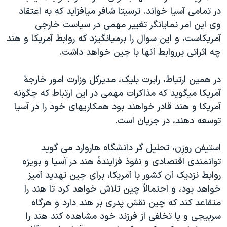
اسرائیل در جنگ
در تمامی آسيا خواند. ترسيتا شافر ميافزايد که به اعتقاد
نرگس محمدی برنده جایزه نوبل صلح
وی اين امر نمايانگر تغيير مهمی در سياست خارجی
آمريکاست، و اين سوال را برميانگيزد که روابط آمريکا و هند
همایش محافظه‌کاران آمریکا «سی‌پک»
چه اثراتی برروابط آنها با چين خواهد داشت.
صفحه‌های ویژه
سفر پرزیدنت ترامپ به چین
در همين ارتباط، رابرت بليک، مديرکل وزارت امور خارجۀ
آمريکا ميگويد که مذاکرات مهمی در اين ارتباط که چگونه
آمريکا و هند قادر خواهند بود همکاريهای خود را در آسيا
توسعه دهند، در جريان است.
استيفن روزِن، تحليل گر دانشگاه هاروارد می گويد
توانمندی اقتصادی و نفوذ فزايندۀ هند در آسيا و بويژه
روابط نزديک آن کشور با آمريکا، برای چين تهديد آميز
خواهد بود، و احتمالاً چين تلاش خواهد کرد تا هند را
متقاعد کند که چين نقش پدری بر هند دارد و هرگاه
سرپيچی و يا تخلفی از فرزند خود مشاهده کند هند را