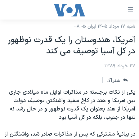
ینکهای
ابل
سترسی
شنبه ۱۷ مرداد ۱۴۰۵ ایران ۰۸:۰۵
خانه
هش
آمريکا، هندوستان را يک قدرت نوظهور
نسخه سبک وب‌سایت
ه
در کل آسيا توصيف می کند
حتوای
موضوع ها
صلی
۲۷ خرداد ۱۳۸۹
برنامه های تلویزیونی
ایران
هش
جدول برنامه ها
ه
آمریکا
اشتراک
فحه
صفحه‌های ویژه
جهان
يکی از نکات برجسته در مذاکرات اوايل ماه ميلادی جاری
صلی
فرکانس‌های صدای آمریکا
بين آمريکا و هند در کاخ سفيد واشنگتن توصيف دولت
ورزشی
جام جهانی ۲۰۲۶
هش
آمريکا از هند بعنوان يک قدرت نوظهور و در حال رشد نه
پخش رادیویی
ه
گزیده‌ها
عملیات خشم حماسی
تنها در جنوب، بلکه در کل آسيا بود.
ستجو
۲۵۰سالگی آمریکا
ویژه برنامه‌ها
یادگیری زبان انگلیسی
در بيانيۀ مشترکی که پس از مذاکرات صادر شد، واشنگتن از
ویدیوها
بایگانی برنامه‌های تلویزیونی