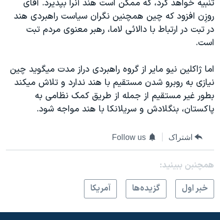
تنبيه خواهد کرد، که ممکن است هند آنرا بپذيرد. آقای
روزِن افزود که چين همچنين نگران سياست راهبردی هند
در تبت در ارتباط با دالائی لاما، رهبر معنوی مردم تبت
است.
اما ژاکلين نيو ماير از گروه راهبردی دراز مدت ميگويد چين
نيازی به روبرو شدن مستقيم با هند ندارد و تلاش ميکند
بطور غير مستقيم از جمله از طريق کمک نظامی به
پاکستان، بنگلادش و سريلانکا با هند مواجه شود.
اشتراک
Follow us
همچنبن ببینید:
خبر اول
گزيده‌ها
آمريکا