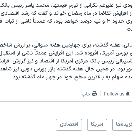
دی نيز عليرغم نگرانی از تورم قيمتها، محمد ياسر رييس بان
 از افزايش تقاضا در ماه رمضان خواند و گفت که رشد اقتصادی 
سال ميلادی جاری حدود ۳ و نيم درصد خواهد بود، که عمدتاً ناشی از ث
ت.
ی مالی، هفته گذشته، برای چهارمين هفته متوالی، بر ارزش شا
ی بورس آمريکا، افزوده شد. اين افزايش عمدتاً ناشی از استقبال
شتيبانی رييس بانک مرکزی آمريکا از اقتصاد و نيز گزارش افزا
ور بود. در همين حال هفته گذشته بازار بورس دوبی نيز شاهد
سهام به بالاترين سطح خود در چهار ماه گذشته بود.
Follow us
چاپ
زيده‌ها
آمريکا
اقتصادی