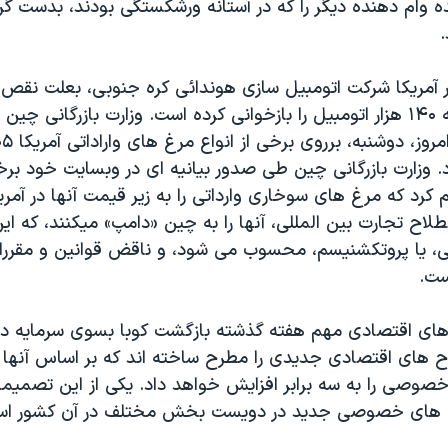
 وام دهنده ديگر را که در آستانه ورشکستگی بودند، بدست گرفتن
.
ر آمريکا شرکت اتومبيل سازی هوندائی کره جنوبی، بعلت نقص
فرمان، نزديک به ۱۴۰ هزار اتومبيل را بازخوانی کرده است. وزارت بازرگانی چ
د. وزارت بازرگانی چين طی صدور بيانيه ای در وبسايت خود بر
م کرد که مرغ های سوخاری وارداتی را به زير قيمت آنها در آمر
طلاح تجارت بين المللی، آنها را به چين «دامپ» ميکنند، که اين
 يا پروتکشنيسم، محسوب می شود، و ناقض قوانين و مقررا
ست.
رهای اقتصادی مهم هفته گذشته بازگشت کوبا بسوی سرمايه دا
ح های اقتصادی جديدی را مطرح ساخته اند که بر اساس آنها
ت های خصوصی جديد در دويست بخش مختلف در آن کشور اس