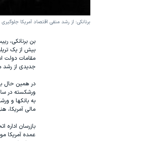
نرگس محمدی برنده جایزه نوبل صلح
همایش محافظه‌کاران آمریکا «سی‌پک»
برنانکی: از رشد منفی اقتصاد آمريکا جلوگيری 
صفحه‌های ویژه
بن برنانکی، ريي
سفر پرزیدنت ترامپ به چین
بيش از يک تريلي
مقامات دولت است
جديدی از رشد من
در همين حال بي
مالی آمريکا، هن
بازرسان اداره ا
عمده آمريکا موسو