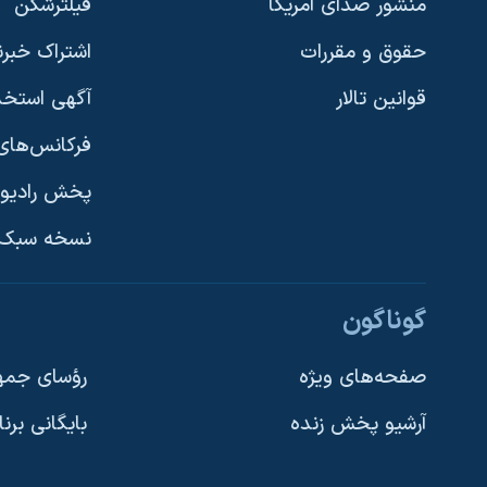
منشور صدای آمریکا
فیلترشکن
حقوق و مقررات
اشتراک خبرن
قوانین تالار
آگهی استخد
فرکانس‌های 
پخش رادیو
یادگیری زبان انگلیسی
نسخه سبک 
دنبال کنید
گوناگون
صفحه‌های ویژه
رؤسای جمهو
آرشیو پخش زنده
بایگانی برن
زبانهای مختلف