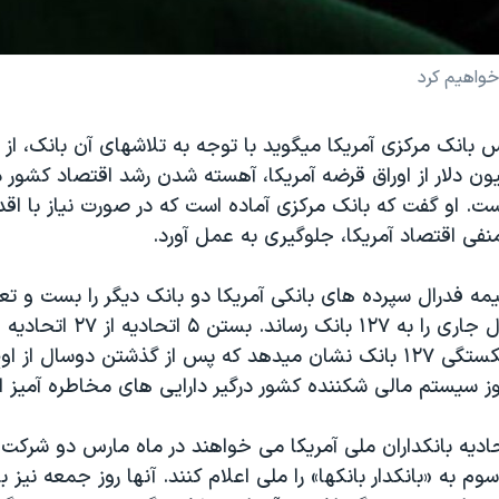
خواهيم کرد
س بانک مرکزی آمريکا ميگويد با توجه به تلاشهای آن بانک، از
ون دلار از اوراق قرضه آمريکا، آهسته شدن رشد اقتصاد کشور دور
. او گفت که بانک مرکزی آماده است که در صورت نياز با اقدا
فی اقتصاد آمريکا، جلوگيری به عمل آورد.
مه فدرال سپرده های بانکی آمريکا دو بانک ديگر را بست و تع
ورشکسته در سال جاری را به ۱۲۷ بانک
به بانکها و ورشکستگی ۱۲۷ بانک نشان ميدهد که پس از گذشتن دوسال ا
وز سيستم مالی شکننده کشور درگير دارايی های مخاطره آميز 
تحاديه بانکداران ملی آمريکا می خواهند در ماه مارس دو شرکت
م به «بانکدار بانکها» را ملی اعلام کنند. آنها روز جمعه نيز با