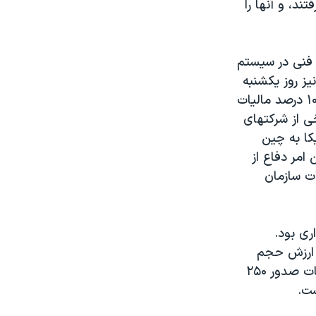
د، و آنها را
 فنی در سيستم
ين نيز روز يکشنبه
اعلام کرد که از امروز، دوشنبه، برروی برخی از انواع مرغ های واراداتی آمريکا ۱۰۵ درصد ماليات
خی از شرکتهای
يکا به چين
 امر دفاع از
ت سازمان
ری بود.
 ارزش حجم
توليدات بخش خصوصی را به سه برابر افزايش خواهد داد. يکی از اين تصميمات صدور ۲۵۰
ت.