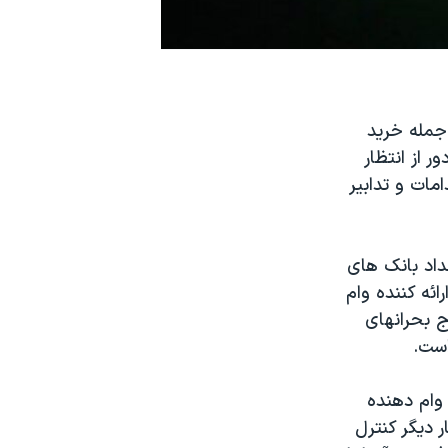
 جمله خريد
 از انتظار
مات و تدابير
داد بانک های
 رساند. بستن ۵ اتحاديه از ۲۷ اتحاديه ارائه کننده وام
ز اوج بحرانهای
است.
 وام دهنده
ر ديگر کنترل