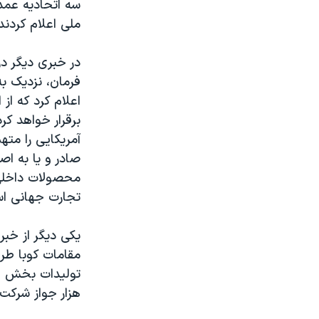
سه اتحاديه عمده
ملی اعلام کردند
در خبری ديگر د
برقرار خواهد کر
آمريکايی را مته
صادر و يا به اص
محصولات داخلی،
تجارت جهانی ا
يکی ديگر از خب
مقامات کوبا طر
هزار جواز شرک