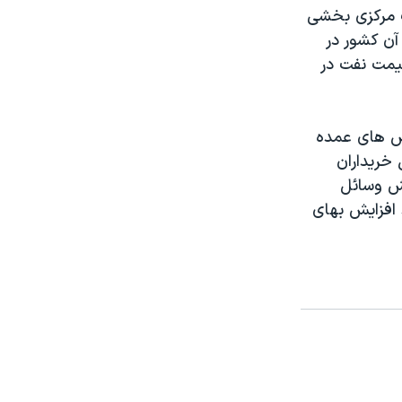
ک مرکزی بخشی
آن کشور در
بات قيمت نفت در
خص های عمده
 خريداران
يش وسائل
 افزايش بهای