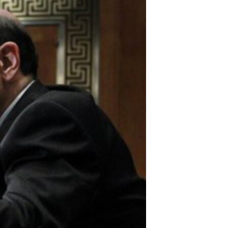
مستندها
فرهنگ و زندگی
حقوق شهروندی
انتخابات ریاست جمهوری آمریکا ۲۰۲۴
اقتصادی
حمله جمهوری اسلامی به اسرائیل
رمز مهسا
علم و فناوری
اسرائیل در جنگ
ورزش زنان در ایران
گالری عکس
اعتراضات زن، زندگی، آزادی
آرشیو پخش زنده
مجموعه مستندهای دادخواهی
تریبونال مردمی آبان ۹۸
دادگاه حمید نوری
چهل سال گروگان‌گیری
قانون شفافیت دارائی کادر رهبری ایران
اعتراضات مردمی آبان ۹۸
اسرائیل در جنگ