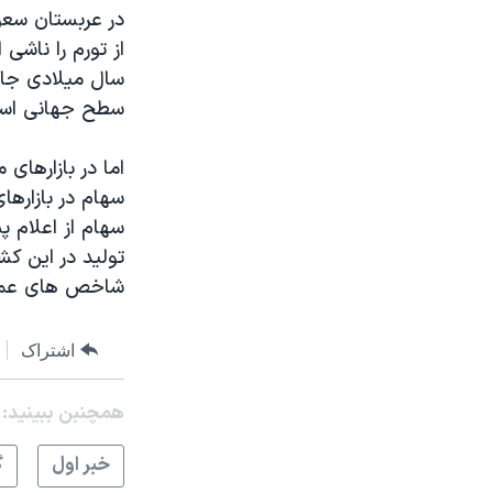
در عربستان سعو
از تورم را ناشی
سطح جهانی اس
اما در بازارها
سهام در بازارها
سهام از اعلام پ
توليد در اين کش
شاخص های عمده 
اشتراک
همچنبن ببینید:
خبر اول
گ