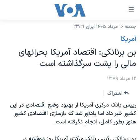
ینکهای
ابل
سترسی
جمعه ۱۶ مرداد ۱۴۰۵ ایران ۲۳:۲۱
خانه
هش
آمريکا
نسخه سبک وب‌سایت
ه
بن برنانکی: اقتصاد آمريکا بحرانهای
حتوای
موضوع ها
مالی را پشت سرگذاشته است
صلی
برنامه های تلویزیونی
ایران
هش
جدول برنامه ها
۱۲ مرداد ۱۳۸۹
ه
آمریکا
فحه
صفحه‌های ویژه
جهان
اشتراک
صلی
فرکانس‌های صدای آمریکا
ورزشی
جام جهانی ۲۰۲۶
رييس بانک مرکزی آمريکا از بهبود وضع اقتصادی در اين
هش
پخش رادیویی
کشور خبر داد اما يادآور شد که بازسازی اقتصادی کشور
ه
گزیده‌ها
عملیات خشم حماسی
هنوز بطور کامل، انجام نگرفته است.
ستجو
۲۵۰سالگی آمریکا
ویژه برنامه‌ها
یادگیری زبان انگلیسی
ویدیوها
بایگانی برنامه‌های تلویزیونی
بن برنانکی رئيس بانک مرکزی آمريکا روز دوشنبه در