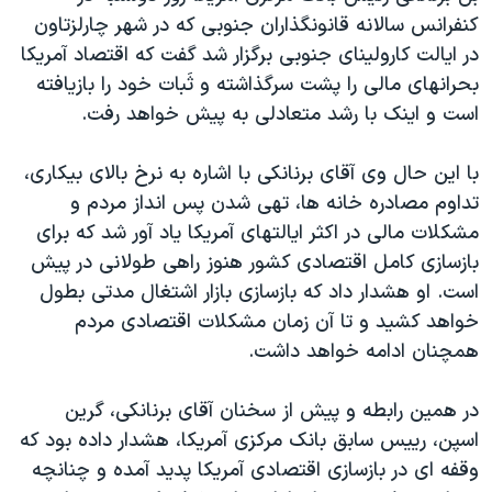
دنبال کنید
کنفرانس سالانه قانونگذاران جنوبی که در شهر چارلزتاون
مستندها
فرهنگ و زندگی
در ايالت کارولينای جنوبی برگزار شد گفت که اقتصاد آمريکا
حقوق شهروندی
انتخابات ریاست جمهوری آمریکا ۲۰۲۴
بحرانهای مالی را پشت سرگذاشته و ثَبات خود را بازيافته
اقتصادی
حمله جمهوری اسلامی به اسرائیل
است و اينک با رشد متعادلی به پيش خواهد رفت.
رمز مهسا
علم و فناوری
زبانهای مختلف
با اين حال وی آقای برنانکی با اشاره به نرخ بالای بيکاری،
اسرائیل در جنگ
ورزش زنان در ایران
تداوم مصادره خانه ها، تهی شدن پس انداز مردم و
گالری عکس
اعتراضات زن، زندگی، آزادی
مشکلات مالی در اکثر ايالتهای آمريکا ياد آور شد که برای
بازسازی کامل اقتصادی کشور هنوز راهی طولانی در پيش
آرشیو پخش زنده
مجموعه مستندهای دادخواهی
است. او هشدار داد که بازسازی بازار اشتغال مدتی بطول
تریبونال مردمی آبان ۹۸
خواهد کشيد و تا آن زمان مشکلات اقتصادی مردم
دادگاه حمید نوری
همچنان ادامه خواهد داشت.
چهل سال گروگان‌گیری
در همين رابطه و پيش از سخنان آقای برنانکی، گرين
قانون شفافیت دارائی کادر رهبری ایران
اسپن، رييس سابق بانک مرکزی آمريکا، هشدار داده بود که
اعتراضات مردمی آبان ۹۸
وقفه ای در بازسازی اقتصادی آمريکا پديد آمده و چنانچه