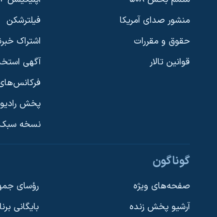
منشور صدای آمریکا
فیلترشکن
حقوق و مقررات
اشتراک خبرن
قوانین تالار
آگهی استخد
فرکانس‌های 
پخش رادیو
یادگیری زبان انگلیسی
نسخه سبک 
دنبال کنید
گوناگون
صفحه‌های ویژه
رؤسای جمهو
آرشیو پخش زنده
بایگانی برن
زبانهای مختلف