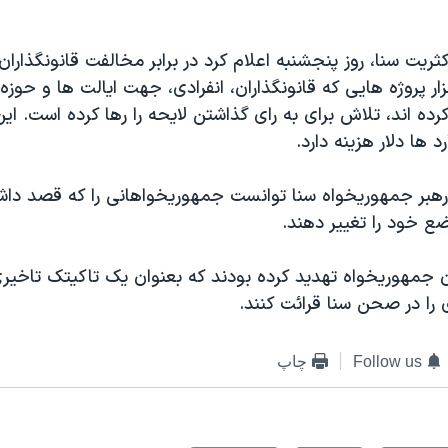
کثريت سنا، روز پنجشنبه اعلام کرد در برابر مخالفت قانونگذارا
گنجاندن ۷ هزار پروژه هايی که قانونگذاران، انفرادی، جهت ايالت ها و حو
ه اند، تلاش برای به رای گذاشتن لايحه را رها کرده است. اي
 ها دلار هزينه دارد.
هبر جمهوريخواه سنا توانست جمهوريخواهانی را که قصد داشت
ع خود را تغيير دهند.
ن جمهوريخواه تهديد کرده بودند که بعنوان يک تاکيتک تاخيری
Follow us
چاپ