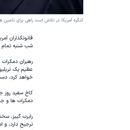
نرگس محمدی برنده جایزه نوبل صلح
همایش محافظه‌کاران آمریکا «سی‌پک»
کنگره آمريکا در تلاش است راهی برای تامين ه
صفحه‌های ویژه
قانونگذاران آمر
سفر پرزیدنت ترامپ به چین
شب شنبه تمام م
رهبران دمکرات 
خواهد کرد، دست
کاخ سفيد روز جم
دمکرات ها و جم
رابرت گيبز، سخ
ترجيح دارد، و ام