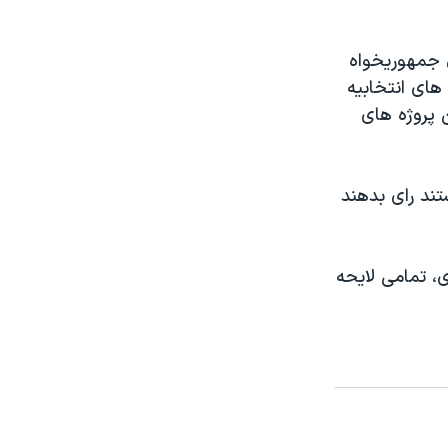
ن جمهوريخواه
زه های انتخابيه
ن پروژه های
ند رای بدهند
، تمامی لايحه