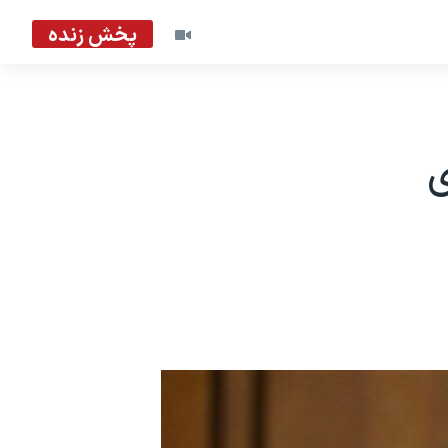
پخش زنده
ی