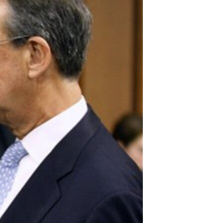
مستندها
فرهنگ و زندگی
حقوق شهروندی
انتخابات ریاست جمهوری آمریکا ۲۰۲۴
اقتصادی
حمله جمهوری اسلامی به اسرائیل
رمز مهسا
علم و فناوری
اسرائیل در جنگ
ورزش زنان در ایران
گالری عکس
اعتراضات زن، زندگی، آزادی
آرشیو پخش زنده
مجموعه مستندهای دادخواهی
تریبونال مردمی آبان ۹۸
دادگاه حمید نوری
چهل سال گروگان‌گیری
قانون شفافیت دارائی کادر رهبری ایران
اعتراضات مردمی آبان ۹۸
اسرائیل در جنگ