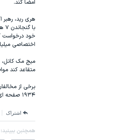
امضا کند.
هری ريد، رهبر ا
با 
خود درخواست کرد
اختصاصی ميليارد
ميج مک کانل، ر
متقاعد کند مواض
برخی از مخالفا
۱۹۳۴ صفحه ای را در صحن سنا قرائت کنند.
اشتراک
همچنبن ببینید: