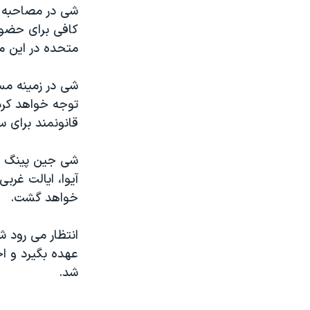
شی در مصاحبه ا
کافی برای حضور
متحده در این م
شی در زمینه مس
توجه خواهد کرد
قانونمند برای س
شی جين پينگ قر
آیوا، ایالت غرب
خواهد گشت.
انتظار می رود 
شد.