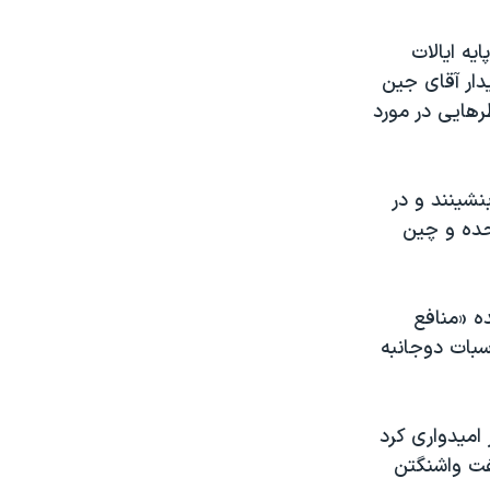
ندپایه ایالات
دار آقای جين
رهایی در مورد
نشینند و در
تحده و چین
ه «منافع
اسبات دوجانبه
امیدواری کرد
گفت واشنگتن