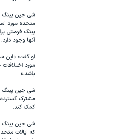
متحده مورد استق
پينگ فرصتی برای
آنها وجود دارد.
او گفت: «این سف
مورد اختلافات خ
باشد.»
شی جين پينگ در 
مشترک گسترده ای
کمک کند.
شی جين پينگ در 
که ایالات متحده