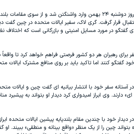
شی جين پينگ روز دوشنبه ۲۴ بهمن وارد واشنگتن شد و از سوی مقامات بل
بال قرار گرفت. گری لاک، سفیر ایالات متحده در چین گفت دی
 گفتگو در مورد مسایل امنیتی و بازرگانی است که اختلاف نظ
ر برای رهبران هر دو کشور فرصتی فراهم خواهد کرد تا واقعاً ب
ود گفتگو کنند اما تاکید باید بر روی منافع مشترک ایالات م
آستانه سفر خود با انتشار بیانیه ای گفت چین و ایالات متحد
» دارند. وی ابراز امیدواری کرد دیدار او بتواند به پیشبرد من
دیدار خود با چندین مقام بلندپایه پیشین ایالات متحده ابراز 
 بتواند چین را از یک منظر «واقع بینانه و منطقی» ببیند. او 