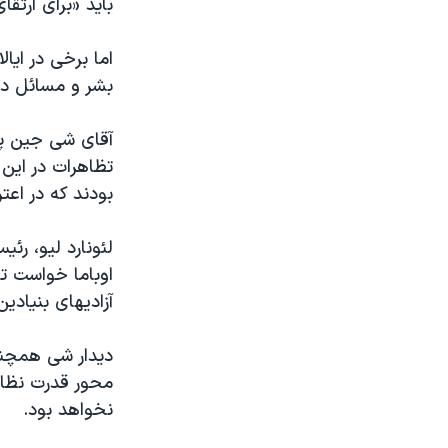
باید «برای ارتق
اما برخی در ایا
بشر و مسائل دی
آقای شی جين پي
تظاهرات در این
بودند که در اع
لئونارد لیو، رئ
اوباما خواست تا
آزادیهای بنیادی
دیدار شی همچنی
محور قدرت نظام
نخواهد بود.