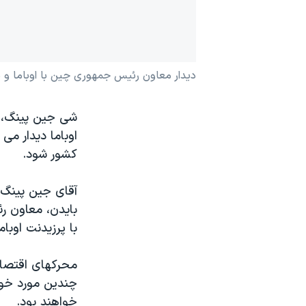
نرگس محمدی برنده جایزه نوبل صلح
همایش محافظه‌کاران آمریکا «سی‌پک»
صفحه‌های ویژه
دیدار معاون رئیس جمهوری چین با اوباما و ب
سفر پرزیدنت ترامپ به چین
شی جين پينگ، م
اوباما دیدار می
کشور شود.
آقای جين پينگ ک
بایدن، معاون ر
با پرزیدنت اوبا
محرکهای اقتصاد
چندین مورد خودس
خواهند بود.