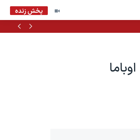
پخش زنده
قبلی
بعدی
وباما