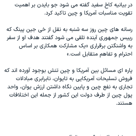
اسرائیل در جنگ
در بیانیه کاخ سفید گفته می شود جو بایدن بر اهمیت
تقویت مناسبات آمریکا و چین تاکید کرد.
نرگس محمدی برنده جایزه نوبل صلح
همایش محافظه‌کاران آمریکا «سی‌پک»
رسانه های چین روز سه شنبه به نقل از خی جین پینگ که
صفحه‌های ویژه
رییس جمهوری آینده تلقی می شود گفتند هدف او از سفر
به واشنگتن برقراری «یک مشارکت همکاری بر اساس
سفر پرزیدنت ترامپ به چین
احترام و تفاهم متقابل است.»
پاره ای مسائل بین آمریکا و چین تنش بوجود آورده اند که
فروش تسلیحات آمریکایی به تایوان، نابرابری مبادلات
تجاری به نفع چین و پایین نگاه داشتن ارزش یوان، واحد
پول چین از طرف دولت این کشور از جمله این اختلافات
هستند.