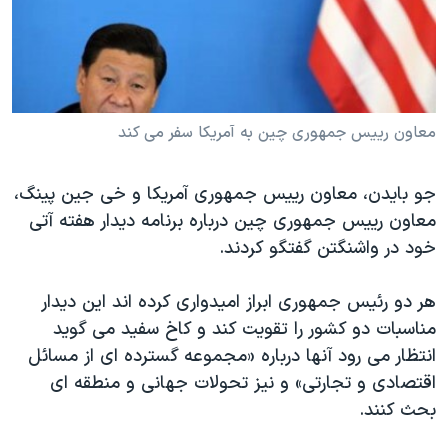
دنبال کنید
مستندها
فرهنگ و زندگی
حقوق شهروندی
انتخابات ریاست جمهوری آمریکا ۲۰۲۴
اقتصادی
حمله جمهوری اسلامی به اسرائیل
رمز مهسا
علم و فناوری
معاون رییس جمهوری چین به آمریکا سفر می کند
زبانهای مختلف
اسرائیل در جنگ
ورزش زنان در ایران
جو بایدن، معاون رییس جمهوری آمریکا و خی جین پینگ،
گالری عکس
اعتراضات زن، زندگی، آزادی
معاون رییس جمهوری چین درباره برنامه دیدار هفته آتی
آرشیو پخش زنده
مجموعه مستندهای دادخواهی
خود در واشنگتن گفتگو کردند.
تریبونال مردمی آبان ۹۸
هر دو رئیس جمهوری ابراز امیدواری کرده اند این دیدار
دادگاه حمید نوری
مناسبات دو کشور را تقویت کند و کاخ سفید می گوید
چهل سال گروگان‌گیری
انتظار می رود آنها درباره «مجموعه گسترده ای از مسائل
اقتصادی و تجارتی» و نیز تحولات جهانی و منطقه ای
قانون شفافیت دارائی کادر رهبری ایران
بحث کنند.
اعتراضات مردمی آبان ۹۸