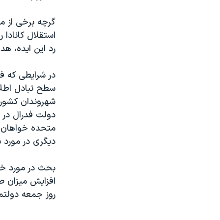
گرچه برخی از م
استقلال کانادا
رد این ایده، هد
در شرایطی که ف
سطح تبادل اطل
شهروندان کشور ر
دولت فدرال در ا
متحده خواهان د
دیگری در مورد ش
افزایش میزان صا
روز جمعه دولتمر