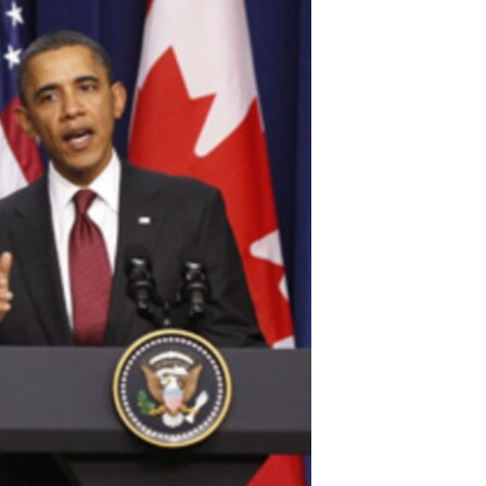
مستندها
فرهنگ و زندگی
حقوق شهروندی
انتخابات ریاست جمهوری آمریکا ۲۰۲۴
اقتصادی
حمله جمهوری اسلامی به اسرائیل
رمز مهسا
علم و فناوری
اسرائیل در جنگ
ورزش زنان در ایران
گالری عکس
اعتراضات زن، زندگی، آزادی
آرشیو پخش زنده
مجموعه مستندهای دادخواهی
تریبونال مردمی آبان ۹۸
دادگاه حمید نوری
چهل سال گروگان‌گیری
قانون شفافیت دارائی کادر رهبری ایران
اعتراضات مردمی آبان ۹۸
اسرائیل در جنگ