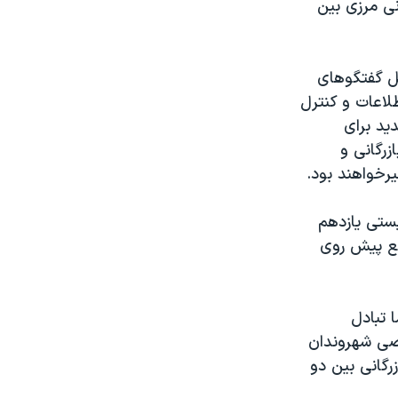
نی مرزی بین
صل گفتگوهای
طلاعات و کنترل
ید برای
زرگانی و
رخواهند بود.
یستی یازدهم
 موانع پیش روی
 تبادل
وصی شهروندان
رگانی بین دو