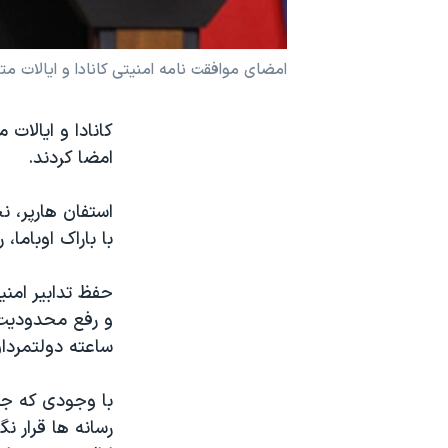
نرگس محمدی برنده جایزه نوبل صلح
همایش محافظه‌کاران آمریکا «سی‌پک»
امضای موافقت نامه امنیتی کانادا و ایالات م
صفحه‌های ویژه
کانادا و ایالات
سفر پرزیدنت ترامپ به چین
امضا کردند.
با باراک اوباما
حفظ تدابیر امنی
و رفع محدودیت 
ساعته دولتمردان
با وجودی که جزئ
رسانه ها قرار ن