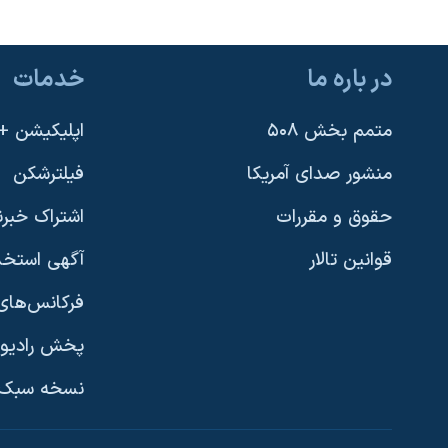
در باره ما
خدمات
متمم بخش ۵۰۸
اپلیکیشن +VOA
منشور صدای آمریکا
فیلترشکن
حقوق و مقررات
اشتراک خبرن
قوانین تالار
آگهی استخد
فرکانس‌های 
پخش رادیو
یادگیری زبان انگلیسی
نسخه سبک 
دنبال کنید