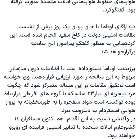
هواپیمای خطوط هواپیمایی ایالات متحده صورت گرفته
دنبال کنید
مستندها
فرهنگ و زندگی
بود، گفتگوکرد.
حقوق شهروندی
انتخابات ریاست جمهوری آمریکا ۲۰۲۴
دیدارآقای اوباما با جان برنان یک روز پیش از نشست
اقتصادی
حمله جمهوری اسلامی به اسرائیل
مقامات امنیتی دولت در کاخ سفید انجام شده است. این
رمز مهسا
علم و فناوری
گردهمایی به منظور گفتگو پیرامون این سانحه
زبانهای مختلف
برگزارخواهد شد.
اسرائیل در جنگ
ورزش زنان در ایران
گالری عکس
اعتراضات زن، زندگی، آزادی
پرزیدنت اوباما دستورداده است تا اطلاعات درون سازمانی
آرشیو پخش زنده
مجموعه مستندهای دادخواهی
مربوط به این سانحه را مورد ارزیابی قرار دهند. وی خواسته
است تحقیق مقامات بر این مساله متمرکز شود که چگونه
تریبونال مردمی آبان ۹۸
مرد نیجریه ای تبار٢٣ ساله که با گروه های افراطی درارتباط
دادگاه حمید نوری
بوده توانسته است مواد منفجره را به طورمخفیانه به پرواز
چهل سال گروگان‌گیری
هوایی آمستردام به دیترویت ببرد.
در واکنشی نسبت به این اقدام، هم اکنون مسافران ١٤
قانون شفافیت دارائی کادر رهبری ایران
کشورعازم ایالات متحده با تدابیر امنیتی فزاینده ای روبرو
اعتراضات مردمی آبان ۹۸
خواهند بود.