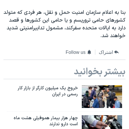
اسرائیل در جنگ
بنا به اعلام سازمان امنیت حمل و نقل، هر فردی که متولد
نرگس محمدی برنده جایزه نوبل صلح
کشورهای حامی تروریسم و یا حامی این کشورها و قصد
همایش محافظه‌کاران آمریکا «سی‌پک»
دارد به ایالات متحده سفرکند، مشمول تدابیرامنیتی شدید
صفحه‌های ویژه
خواهند شد.
سفر پرزیدنت ترامپ به چین
اشتراک
Follow us
بیشتر بخوانید
خروج یک میلیون کارگر از بازار کار
رسمی در ایران
چهار هزار بیمار هموفیلی هشت ماه
است دارو ندارند