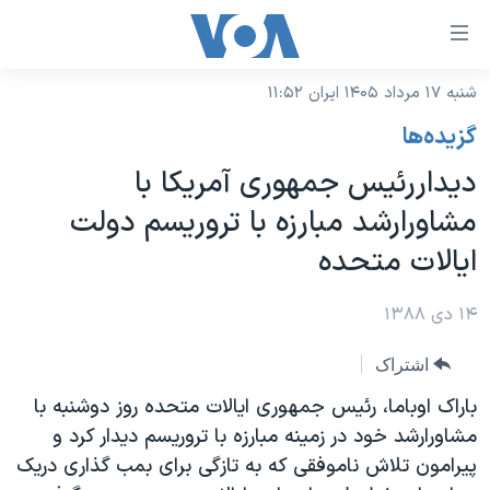
ینکهای
ابل
سترسی
شنبه ۱۷ مرداد ۱۴۰۵ ایران ۱۱:۵۲
خانه
هش
گزيده‌ها
نسخه سبک وب‌سایت
ه
دیداررئیس جمهوری آمریکا با
حتوای
موضوع ها
مشاورارشد مبارزه با تروریسم دولت
صلی
برنامه های تلویزیونی
ایران
هش
ایالات متحده
جدول برنامه ها
ه
آمریکا
فحه
صفحه‌های ویژه
۱۴ دی ۱۳۸۸
جهان
صلی
فرکانس‌های صدای آمریکا
ورزشی
جام جهانی ۲۰۲۶
هش
اشتراک
پخش رادیویی
ه
گزیده‌ها
عملیات خشم حماسی
باراک اوباما، رئیس جمهوری ایالات متحده روز دوشنبه با
ستجو
مشاورارشد خود در زمینه مبارزه با تروریسم دیدار کرد و
۲۵۰سالگی آمریکا
ویژه برنامه‌ها
یادگیری زبان انگلیسی
پیرامون تلاش ناموفقی که به تازگی برای بمب گذاری دریک
ویدیوها
بایگانی برنامه‌های تلویزیونی