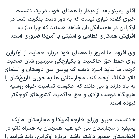
اسرائیل در جنگ
آقای پمپئو بعد از دیدار با همتای خود، در یک نشست
نرگس محمدی برنده جایزه نوبل صلح
خبری گفت: نیازی نیست که به دور دست بنگرید، شما در
همایش محافظه‌کاران آمریکا «سی‌پک»
اوکراین در همسایگی‌تان شاهد هستید که چرا نیاز به
صفحه‌های ویژه
افزایش همکاری نظامی و امنیتی با آمریکا ضروری است.
سفر پرزیدنت ترامپ به چین
وی افزود: ما امروز با همتای خود درباره حمایت از اوکراین
برای حفظ حق حاکمیت و یکپارچگی سرزمین شان صحبت
کردم. ما نباید اجازه دهیم که پوتین بین دوستان و اعضای
ناتو شکاف ایجاد کند. مجارستانی ها به خوبی تاریخ‌شان را
به یاد دارند و می دانند که حکومت تمامیت خواه روسیه
هیچگاه دوست آزادی و حق حاکمیت کشورهای کوچکتر
نبوده است.
♦️ نشست خبری وزرای خارجه آمریکا و مجارستان |مایک
پمپئو: از مجارستان می خواهیم همچنان به همراه ناتو در
افغانستان حضور داشته باشد. درباره اوکراین، باید شرایط را