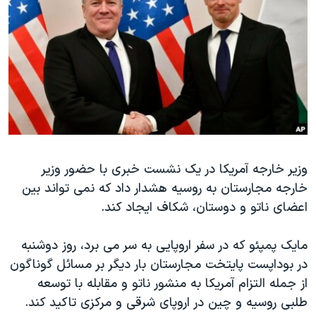
دنبال کنید
مستندها
فرهنگ و زندگی
حقوق شهروندی
انتخابات ریاست جمهوری آمریکا ۲۰۲۴
اقتصادی
حمله جمهوری اسلامی به اسرائیل
رمز مهسا
علم و فناوری
زبانهای مختلف
اسرائیل در جنگ
ورزش زنان در ایران
گالری عکس
اعتراضات زن، زندگی، آزادی
آرشیو پخش زنده
مجموعه مستندهای دادخواهی
وزیر خارجه آمریکا در یک نشست خبری با حضور وزیر
خارجه مجارستان به روسیه هشدار داد که نمی تواند بین
تریبونال مردمی آبان ۹۸
اعضای ناتو و دوستان، شکاف ایجاد کند.
دادگاه حمید نوری
چهل سال گروگان‌گیری
مایک پمپئو که در سفر اروپایی به سر می برد، روز دوشنبه
در بوداپست پایتخت مجارستان بار دیگر بر مسائل گوناگون
قانون شفافیت دارائی کادر رهبری ایران
از جمله التزام آمریکا به منشور ناتو و مقابله با توسعه
اعتراضات مردمی آبان ۹۸
طلبی روسیه و چین در اروپای شرقی و مرکزی تاکید کند.