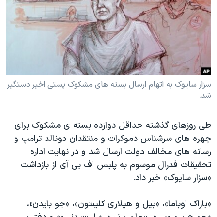
دنبال کنید
مستندها
فرهنگ و زندگی
حقوق شهروندی
انتخابات ریاست جمهوری آمریکا ۲۰۲۴
اقتصادی
حمله جمهوری اسلامی به اسرائیل
رمز مهسا
علم و فناوری
زبانهای مختلف
اسرائیل در جنگ
ورزش زنان در ایران
سزار سایوک به اتهام ارسال بسته های مشکوک پستی اخیر دستگیر
شد.
گالری عکس
اعتراضات زن، زندگی، آزادی
آرشیو پخش زنده
مجموعه مستندهای دادخواهی
طی روزهای گذشته حداقل دوازده بسته ی مشکوک برای
تریبونال مردمی آبان ۹۸
چهره های سرشناس دموکرات و منتقدان دونالد ترامپ و
دادگاه حمید نوری
رسانه های مخالف دولت ارسال شد و در نهایت اداره
تحقیقات فدرال موسوم به پلیس اف بی آی از بازداشت
چهل سال گروگان‌گیری
«سزار سایوک» خبر داد.
قانون شفافیت دارائی کادر رهبری ایران
اعتراضات مردمی آبان ۹۸
«باراک اوباما»، «بیل و هیلاری کلینتون»، «جو بایدن»،