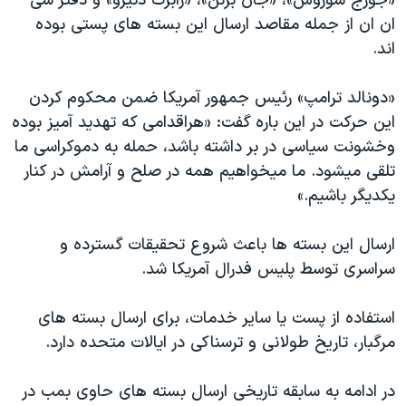
«جورج سوروس»، «جان برنن»، «رابرت دنیرو» و دفتر سی
اسرائیل در جنگ
ان ان از جمله مقاصد ارسال این بسته های پستی بوده
نرگس محمدی برنده جایزه نوبل صلح
اند.
همایش محافظه‌کاران آمریکا «سی‌پک»
«دونالد ترامپ» رئیس جمهور آمریکا ضمن محکوم کردن
صفحه‌های ویژه
این حرکت در این باره گفت: «هراقدامی که تهدید آمیز بوده
سفر پرزیدنت ترامپ به چین
وخشونت سیاسی در بر داشته باشد، حمله به دموکراسی ما
تلقی میشود. ما میخواهیم همه در صلح و آرامش در کنار
یکدیگر باشیم.»
ارسال این بسته ها باعث شروع تحقیقات گسترده و
سراسری توسط پلیس فدرال آمریکا شد.
استفاده از پست یا سایر خدمات، برای ارسال بسته های
مرگبار، تاریخ طولانی و ترسناکی در ایالات متحده دارد.
در ادامه به سابقه تاریخی ارسال بسته های حاوی بمب در