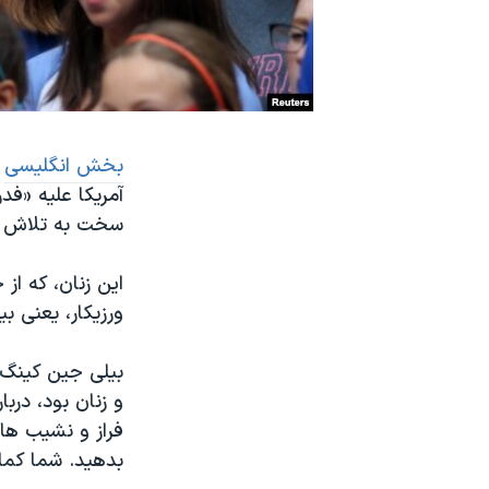
نرگس محمدی برنده جایزه نوبل صلح
همایش محافظه‌کاران آمریکا «سی‌پک»
صفحه‌های ویژه
سفر پرزیدنت ترامپ به چین
بخش انگلیسی
ص
آمریکا علیه «ف
سخت به تلاش های
این زنان، که از
ورزیکار، یعنی بی
و زنان بود، درب
فراز و نشیب های
بدهید. شما کماک