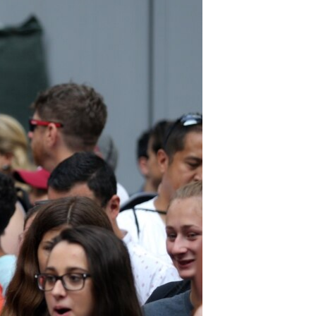
مستندها
فرهنگ و زندگی
حقوق شهروندی
انتخابات ریاست جمهوری آمریکا ۲۰۲۴
اقتصادی
حمله جمهوری اسلامی به اسرائیل
رمز مهسا
علم و فناوری
اسرائیل در جنگ
ورزش زنان در ایران
گالری عکس
اعتراضات زن، زندگی، آزادی
آرشیو پخش زنده
مجموعه مستندهای دادخواهی
تریبونال مردمی آبان ۹۸
دادگاه حمید نوری
چهل سال گروگان‌گیری
قانون شفافیت دارائی کادر رهبری ایران
اعتراضات مردمی آبان ۹۸
اسرائیل در جنگ