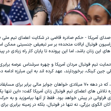
دای آمریکا - حکم صادره قاضی در شکایت اعضای تیم ملی فو
دراسیون فوتبال ایالات متحده» بر سر تبعیض جنسیتی ممکن ا
 این زنان باشد، اما این پرونده تا پایان کار راه زیادی در پی
 حمایت تیم فوتبال مردان آمریکا و چهره سرشناس عرصه برابری 
لی جین کینگ، برخوردارند، عهد کرده اند به این مبارزه ادامه د
بیلی جین کینگ، که در دهه ۷۰ میلادی خواهان جوایز مالی برابر برای
اره تلاش های اعضای تیم فوتبال زنان آمریکا گفت: «این تنها یک
 فراوانی در پیش خواهد بود. فقط از آنها بیاموزید و به حرکت
ان الگوی بزرگی، نه تنها در فوتبال، بلکه در زمینه برابری برا