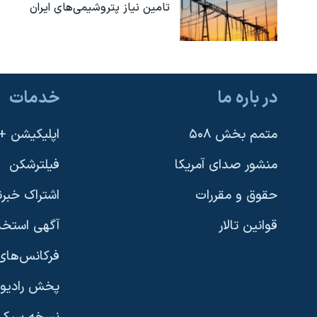
تامین نیاز پتروشیمی‌های ایران
در باره ما
خدمات
متمم بخش ۵۰۸
اپلیکیشن +VOA
منشور صدای آمریکا
فیلترشکن
حقوق و مقررات
اشتراک خبرن
قوانین تالار
آگهی استخد
فرکانس‌های 
پخش رادیو
یادگیری زبان انگلیسی