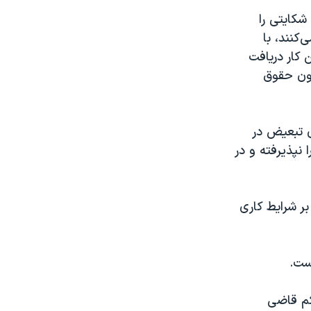
شکایتی را
کنند، با
 کار دریافت
انون حقوق
ی تبعیض در
 نپذیرفته و در
بر شرایط کاری
 تغییر حکم قاضی