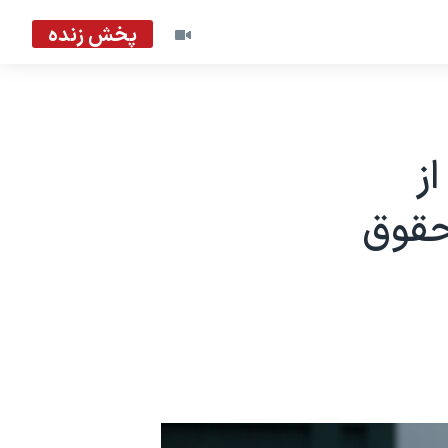
پخش زنده
ز
 حقوق