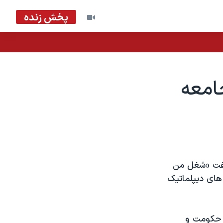
پخش زنده
جامعه
 گفت «شغل من
های دیپلماتیک
ه حکومت و