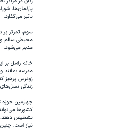
زنان در مراکز ت
نرگس محمدی برنده جایزه نوبل صلح
پارلمان‌ها، شور
تاثیر می‌گذارد
.
همایش محافظه‌کاران آمریکا «سی‌پک»
صفحه‌های ویژه
سوم، تمرکز بر د
سفر پرزیدنت ترامپ به چین
محیطی سالم و م
منجر می‌شود
.
خانم راسل بر ای
مدرسه بمانند و 
زودرس پرهیز کنن
زندگی نسل‌های 
چهارمین حوزه ت
کشورها می‌توانن
تشخیص دهند. بر
نیاز است. چنین 