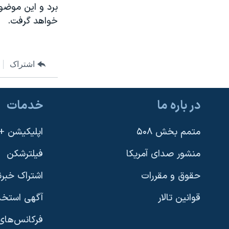
برد و این موضو
خواهد گرفت
.
اشتراک
در باره ما
خدمات
متمم بخش ۵۰۸
اپلیکیشن +VOA
منشور صدای آمریکا
فیلترشکن
حقوق و مقررات
اشتراک خبرن
قوانین تالار
آگهی استخد
فرکانس‌های 