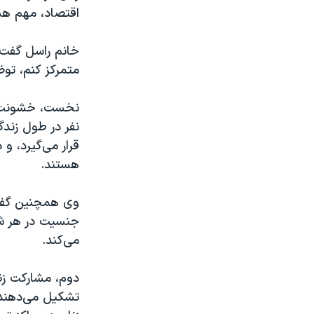
مستندها
فرهنگ و زندگی
اقتصاد، مهم ه
حقوق شهروندی
انتخابات ریاست جمهوری آمریکا ۲۰۲۴
خانم راسل گفت «
اقتصادی
حمله جمهوری اسلامی به اسرائیل
متمرکز کنم، تو
رمز مهسا
علم و فناوری
اسرائیل در جنگ
ورزش زنان در ایران
نخست، خشونت ب
نفر در طول زند
گالری عکس
اعتراضات زن، زندگی، آزادی
آرشیو پخش زنده
مجموعه مستندهای دادخواهی
هستند
.
تریبونال مردمی آبان ۹۸
وی همچنین گفت 
دادگاه حمید نوری
جنسیت در هر شک
چهل سال گروگان‌گیری
می‌کند
.
قانون شفافیت دارائی کادر رهبری ایران
اعتراضات مردمی آبان ۹۸
تشکیل می‌دهند،
اسرائیل در جنگ