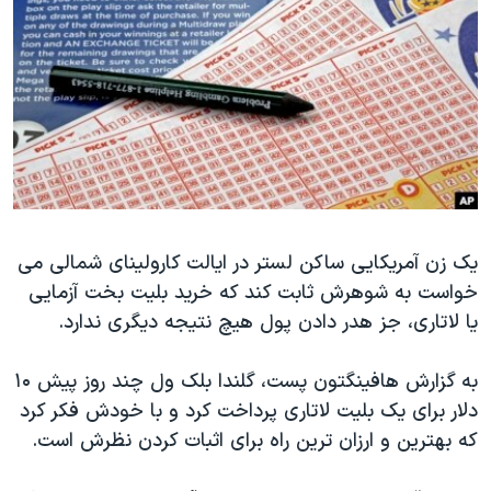
دنبال کنید
مستندها
فرهنگ و زندگی
حقوق شهروندی
انتخابات ریاست جمهوری آمریکا ۲۰۲۴
اقتصادی
حمله جمهوری اسلامی به اسرائیل
رمز مهسا
علم و فناوری
زبانهای مختلف
اسرائیل در جنگ
ورزش زنان در ایران
گالری عکس
اعتراضات زن، زندگی، آزادی
آرشیو پخش زنده
مجموعه مستندهای دادخواهی
یک زن آمریکایی ساکن لستر در ایالت کارولینای شمالی می
خواست به شوهرش ثابت کند که خرید بلیت بخت آزمایی
تریبونال مردمی آبان ۹۸
یا لاتاری، جز هدر دادن پول هیچ نتیجه دیگری ندارد.
دادگاه حمید نوری
چهل سال گروگان‌گیری
به گزارش هافینگتون پست، گلندا بلک ول چند روز پیش ۱۰
دلار برای یک بلیت لاتاری پرداخت کرد و با خودش فکر کرد
قانون شفافیت دارائی کادر رهبری ایران
که بهترین و ارزان ترین راه برای اثبات کردن نظرش است.
اعتراضات مردمی آبان ۹۸