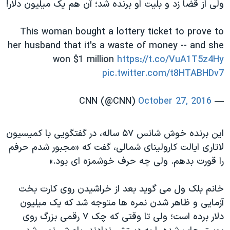
اسرائیل در جنگ
ولی از قضا زد و بلیت او برنده شد؛ آن هم یک میلیون دلار!
نرگس محمدی برنده جایزه نوبل صلح
This woman bought a lottery ticket to prove to
همایش محافظه‌کاران آمریکا «سی‌پک»
her husband that it's a waste of money -- and she
صفحه‌های ویژه
won $1 million
https://t.co/VuA1T5z4Hy
pic.twitter.com/t8HTABHDv7
سفر پرزیدنت ترامپ به چین
October 27, 2016
— CNN (@CNN)
این برنده خوش شانس ۵۷ ساله، در گفتگویی با کمیسیون
لاتاری ایالت کارولینای شمالی، گفت که «مجبور شدم حرفم
را قورت بدهم. ولی چه حرف خوشمزه ای بود.»
خانم بلک ول می گوید بعد از خراشیدن روی کارت بخت
آزمایی و ظاهر شدن نمره ها متوجه شد که یک میلیون
دلار برده است؛ ولی تا وقتی که چک ۷ رقمی بزرگ روی